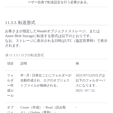
ーザー自身で転送設定を行う必要がある。
11.3.3.
転送形式
お客さまが指定したWasabiオブジェクトストレージ、または
Azure Blob Storageに転送する形式は以下のとおりです。
なお、ストレージに表示される日時はUTC（協定世界時）で表示
されます。
表 11.3.3.1
ログの転送形式
項目
説明
例
フォ
年 / 月 / 日単位ごとにフォルダーが
2021/07/12のログは
ルダ
自動作成され、ログのオブジェク
以下のフォルダーパ
ー作
トファイルが格納される。
スになります。
成ル
2021 / 07 / 12
ール
オブ
Create（作成）・Read（読み取
-
ジェ
り）・Update（更新）・