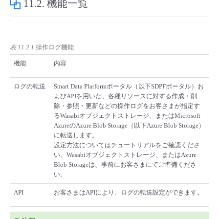
11.2.
機能一覧
■ セットアップガイド
パートナー
- データと分析
管理機能
サポート
IoT
故障/メンテナンス履歴
- 新規お申し込み方法
販売パートナー向けプログラム
表 11.2.1
操作ログ機能
トレーニング/操作動画
- IoT
すべてのメニューを見る
管理機能
モニタリング/監査
メンテナンス予定
- 初期設定・確認
機能
内容
協業パートナー
脱炭素化
- マルチクラウド利用
すべてのメニューを見る
サポート
定期メンテナンス
ログの転送
Smart Data Platformポータル（以下SDPFポータル）お
- ユーザー機能の管理
よびAPIを用いた、各種リソースに対する作成・削
除・参照・更新などの操作ログをお客さまが指定す
- リモートワーク
すべてのメニューを見る
- 登録情報の管理
るWasabiオブジェクトストレージ、またはMicrosoft
AzureのAzure Blob Storage（以下Azure Blob Storage）
- ITインフラストラクチャー
に転送します。
- APIリファレンス
設定方法についてはチュートリアルをご確認くださ
い。Wasabiオブジェクトストレージ、またはAzure
- その他
Blob Storageは、事前にお客さまにてご準備くださ
い。
■ 基本構築ガイド
API
お客さまはAPIにより、ログの転送設定ができます。
- クラウド / サーバー