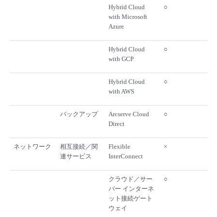
Hybrid Cloud
○
with Microsoft
Azure
Hybrid Cloud
○
with GCP
Hybrid Cloud
○
with AWS
バックアップ
Arcserve Cloud
○
Direct
ネットワーク
相互接続／関
Flexible
×
連サービス
InterConnect
クラウド／サー
○
バー インターネ
ット接続ゲート
ウェイ