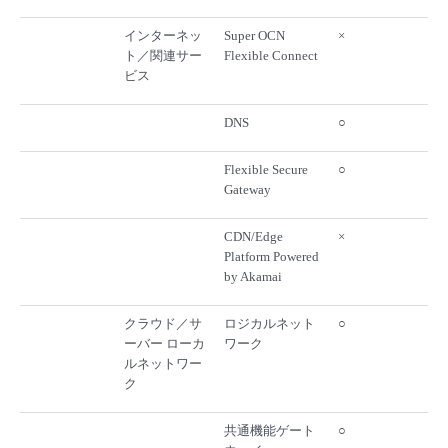
インターネッ
Super OCN
×
ト／関連サー
Flexible Connect
ビス
DNS
○
Flexible Secure
○
Gateway
CDN/Edge
×
Platform Powered
by Akamai
クラウド／サ
ロジカルネット
○
ーバー ローカ
ワーク
ルネットワー
ク
共通機能ゲート
○