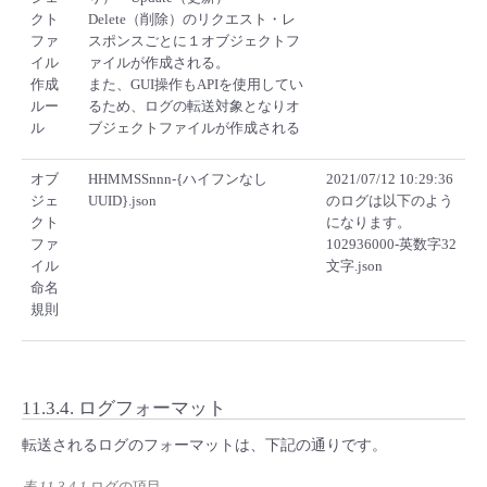
クト
Delete（削除）のリクエスト・レ
ファ
スポンスごとに１オブジェクトフ
イル
ァイルが作成される。
作成
また、GUI操作もAPIを使用してい
ルー
るため、ログの転送対象となりオ
ル
ブジェクトファイルが作成される
オブ
HHMMSSnnn-{ハイフンなし
2021/07/12 10:29:36
ジェ
UUID}.json
のログは以下のよう
クト
になります。
ファ
102936000-英数字32
イル
文字.json
命名
規則
11.3.4.
ログフォーマット
転送されるログのフォーマットは、下記の通りです。
表 11.3.4.1
ログの項目