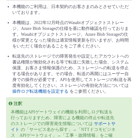
本機能のご利用は、日本契約のお客さまのみとさせていただ
いております。
本機能は、2022年12月時点のWasabiオブジェクトストレー
ジ、Azure Blob Storageの仕様を基に動作確認を行っておりま
す。Wasabiオブジェクトストレージ、Azure Blob Storageの仕
様が変更となった場合は適宜情報更新を行いますが、お時間
をいただく場合があることをご了承ください。
転送先のストレージでの障害発生や設定したアカウントへの
書込権限が無効化される等で転送に失敗した場合、システム
保護、お客さま情報保護のため、ストレージへの転送を停止
する場合があります。その場合、転送の再開にはユーザー自
身での操作が必要です。APIを使用してストレージの転送を再
度有効化してください。ストレージの有効化方法については
操作ログ転送機能を設定する
をご参照ください。
注釈
本機能はAPIゲートウェイの機能を利用しログ転送を
行っておりますため、障害による機能の停止や転送先
のストレージでの障害発生情報については
サポートサ
イト
の「サービス名から探す」→「NTTドコモビジネ
ス APIゲートウェイ」→「工事・故障情報」をご確