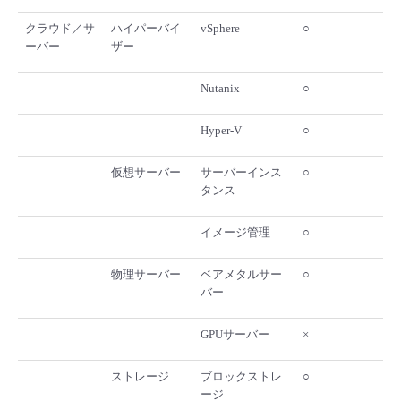
クラウド／サ
ハイパーバイ
vSphere
○
ーバー
ザー
Nutanix
○
Hyper-V
○
仮想サーバー
サーバーインス
○
タンス
イメージ管理
○
物理サーバー
ベアメタルサー
○
バー
GPUサーバー
×
ストレージ
ブロックストレ
○
ージ