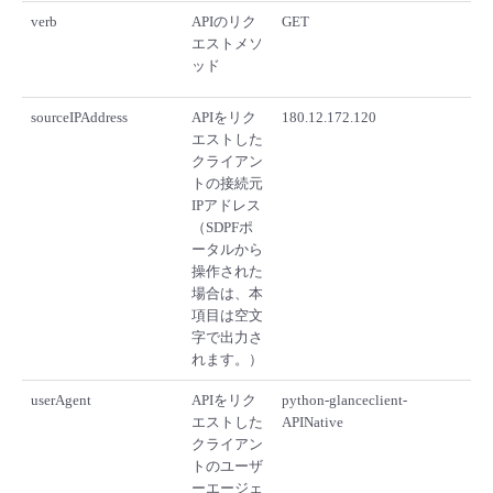
verb
APIのリク
GET
エストメソ
ッド
sourceIPAddress
APIをリク
180.12.172.120
エストした
クライアン
トの接続元
IPアドレス
（SDPFポ
ータルから
操作された
場合は、本
項目は空文
字で出力さ
れます。）
userAgent
APIをリク
python-glanceclient-
エストした
APINative
クライアン
トのユーザ
ーエージェ