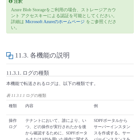
注釈
- Flexible InterConnect
Azure Blob Storageをご利用の場合、ストレージアカウ
ント アクセスキーによる認証を可能としてください。
詳細は
Microsoft Azureのホームページ
をご参照くださ
- Flexible Remote Access
い。
- vUTM2
11.3.
各機能の説明
11.3.1.
ログの種類
本機能で転送されるログは、以下の種類です。
表 11.3.1.1
ログの種類
種類
内容
例
操作
テナントにおいて、誰により、い
SDPFポータルから
ログ
つ、どの操作が実行されたかを後
サーバーインスタン
から確認するために、SDPFポータ
スを作成する。サー
ルまたはAPIを用いた操作に関する
バーインスタンスを