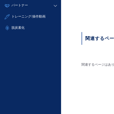
モニタリング/監査
故障/メンテナンス履歴
すべてのメニューを見る
パートナー
- IoT
- 初期設定・確認
サポート
メンテナンス予定
- マルチクラウド利用
- ユーザー機能の管理
販売パートナー向けプログラム
すべてのメニューを見る
トレーニング/操作動画
定期メンテナンス
- リモートワーク
- 登録情報の管理
協業パートナー
- ITインフラストラクチャー
脱炭素化
- APIリファレンス
- その他
関連するペ
■ 基本構築ガイド
- クラウド / サーバー
- Flexible InterConnect
- Flexible Remote Access
関連するページはあ
- vUTM2