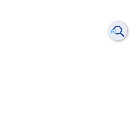
ヘルプ
よくある質問
お問い合わせ
トレーニング/操作動画
法的情報・信頼性
サービス利用規約・SLA