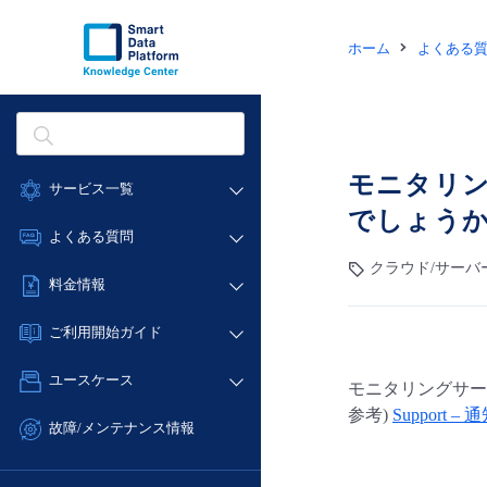
ホーム
よくある
モニタリ
サービス一覧
でしょう
データ利活用
よくある質問
クラウド/サーバー
クラウド/サーバ
データ利活用
料金情報
ネットワーク
クラウド/サーバー
料金シミュレーター
IoT
ご利用開始ガイド
ネットワーク
データ利活用
モニタリング/監査
■ 管理機能
IoT
ユースケース
モニタリングサー
クラウド/サーバー
サポート
- 管理機能
モニタリング/監査
参考)
Support – 
- バックアップ
ネットワーク
管理機能
故障/メンテナンス情報
サポート
- セキュリティ・監査
■ セットアップガイド
IoT
すべてのメニューを見る
サービス稼働状況
管理機能
- データと分析
- 新規お申し込み方法