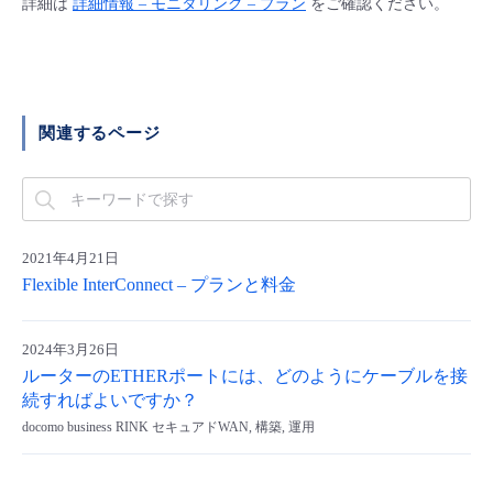
詳細は
詳細情報 – モニタリング – プラン
をご確認ください。
■ セットアップガイド
パートナー
- データと分析
管理機能
サポート
IoT
故障/メンテナンス履歴
- 新規お申し込み方法
販売パートナー向けプログラム
トレーニング/操作動画
- IoT
すべてのメニューを見る
管理機能
モニタリング/監査
メンテナンス予定
- 初期設定・確認
関連するページ
協業パートナー
脱炭素化
- マルチクラウド利用
すべてのメニューを見る
サポート
定期メンテナンス
- ユーザー機能の管理
- リモートワーク
すべてのメニューを見る
- 登録情報の管理
2021年4月21日
Flexible InterConnect – プランと料金
- ITインフラストラクチャー
- APIリファレンス
2024年3月26日
- その他
ルーターのETHERポートには、どのようにケーブルを接
■ 基本構築ガイド
続すればよいですか？
docomo business RINK セキュアドWAN, 構築, 運用
- クラウド / サーバー