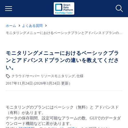
ホーム
よくある質問
サービス一覧
モニタリングメニューにおけるベーシックプランとアドバンスドプランの違いを教えてください。
データ利活用
よくある質問
モニタリングメニューにおけるベーシックプラ
ンとアドバンスドプランの違いを教えてくださ
クラウド/サーバー
データ利活用
料金情報
い。
クラウド/サーバー リソースモニタリング, 仕様
ネットワーク
クラウド/サーバー
料金シミュレーター
ご利用開始ガイド
2017年11月24日 (2026年3月24日:更新）
■ 管理機能
IoT
ネットワーク
データ利活用
ユースケース
モニタリングのプランにはベーシック（無料）と アドバンスド
- 管理機能
- バックアップ
モニタリング/監査
IoT
クラウド/サーバー
故障/メンテナンス情報
（有料）があります。
データの保存期間、設定可能なアラームの数、GUIでのデータダ
ウンロード機能などに差があります。
- セキュリティ・監査
サポート
モニタリング/監査
ネットワーク
サービス稼働状況