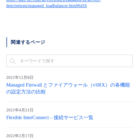
■ セットアップガイド
descriptions/managed_loadbalancer.html#id16
パートナー
- データと分析
管理機能
サポート
IoT
故障/メンテナンス履歴
- 新規お申し込み方法
販売パートナー向けプログラム
トレーニング/操作動画
- IoT
すべてのメニューを見る
管理機能
モニタリング/監査
メンテナンス予定
- 初期設定・確認
関連するページ
協業パートナー
脱炭素化
- マルチクラウド利用
すべてのメニューを見る
サポート
定期メンテナンス
- ユーザー機能の管理
- リモートワーク
すべてのメニューを見る
- 登録情報の管理
2021年12月8日
- ITインフラストラクチャー
Managed Firewall とファイアウォール（vSRX）の各機能
- APIリファレンス
の設定方法の比較
- その他
2021年4月21日
■ 基本構築ガイド
Flexible InterConnect – 接続サービス一覧
- クラウド / サーバー
2022年2月17日