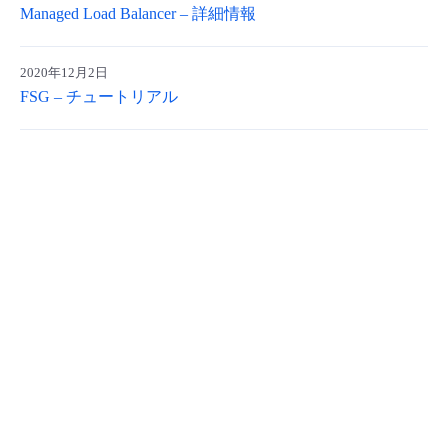
Managed Load Balancer – 詳細情報
- Flexible InterConnect
2020年12月2日
- Flexible Remote Access
FSG – チュートリアル
- vUTM2