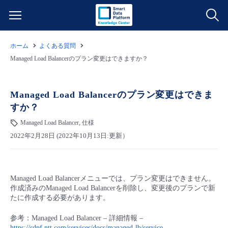
ホーム
よくある質問
サービス一覧
Managed Load Balancerのプラン変更はできますか？
データ利活用
よくある質問
Managed Load Balancerのプラン変更はできま
すか？
クラウド/サーバー
データ利活用
料金情報
Managed Load Balancer, 仕様
2022年2月28日 (2022年10月13日:更新）
ネットワーク
クラウド/サーバー
料金シミュレーター
ご利用開始ガイド
■ 管理機能
IoT
ネットワーク
データ利活用
ユースケース
Managed Load Balancerメニューでは、プラン変更はできません。
作成済みのManaged Load Balancerを削除し、変更後のプランで新
- 管理機能
- バックアップ
モニタリング/監査
IoT
クラウド/サーバー
たに作成する必要があります。
故障/メンテナンス情報
参考：Managed Load Balancer – 詳細情報 –
- セキュリティ・監査
サポート
モニタリング/監査
ネットワーク
サービス稼働状況
https://sdpf.ntt.com/services/docs/managed-lb/service-