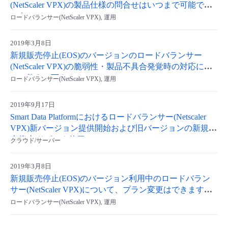
(NetScaler VPX)の製品仕様の問合せはいつまで可能でし
- Flexible InterConnect
ょうか？
ロードバランサー(NetScaler VPX), 運用
- Flexible Remote Access
2019年3月8日
新規販売停止(EOS)のバージョンのロードバランサー
(NetScaler VPX)の脆弱性・製品不具合発覚時の対応につ
- vUTM2
いて教えて下さい。
ロードバランサー(NetScaler VPX), 運用
2019年9月17日
Smart Data Platformにおけるロードバランサー(Netscaler
VPX)新バージョン提供開始および旧バージョンの新規販
売停止/サポート終了
クラウド/サーバー
2019年3月8日
新規販売停止(EOS)のバージョン利用中のロードバラン
サー(NetScaler VPX)について、プラン変更はできます
か？
ロードバランサー(NetScaler VPX), 運用