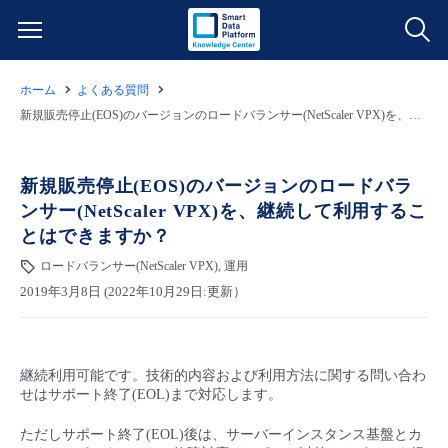
ホーム
よくある質問
サービス一覧
新規販売停止(EOS)のバージョンのロードバランサー(NetScaler VPX)を、継続して利用することはできますか？
データ利活用
よくある質問
新規販売停止(EOS)のバージョンのロードバラ
ンサー(NetScaler VPX)を、継続して利用するこ
クラウド/サーバー
データ利活用
料金情報
とはできますか？
ロードバランサー(NetScaler VPX), 運用
ネットワーク
クラウド/サーバー
料金シミュレーター
ご利用開始ガイド
2019年3月8日 (2022年10月29日:更新）
■ 管理機能
IoT
ネットワーク
データ利活用
ユースケース
継続利用可能です。技術的内容および利用方法に関する問い合わ
- 管理機能
- バックアップ
モニタリング/監査
IoT
クラウド/サーバー
故障/メンテナンス情報
せはサポート終了(EOL)まで対応します。
ただしサポート終了(EOL)後は、サーバーインスタンス基盤とカ
- セキュリティ・監査
サポート
モニタリング/監査
ネットワーク
サービス稼働状況