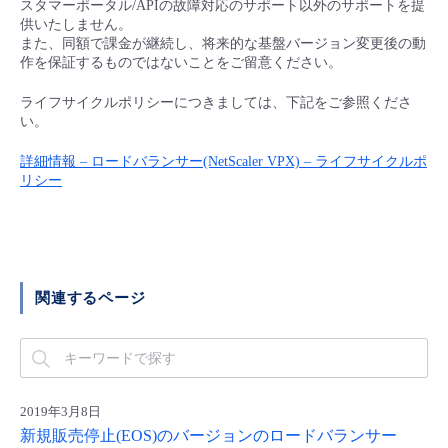
スタマーポータル/APIの故障対応のサポート以外のサポートを提
■ セットアップガイド
供いたしません。
パートナー
また、同額で課金が継続し、将来的な基盤バージョン変更後の動
- データと分析
管理機能
サポート
IoT
故障/メンテナンス履歴
作を保証するものではないことをご留意ください。
- 新規お申し込み方法
販売パートナー向けプログラム
トレーニング/操作動画
ライフサイクルポリシーにつきましては、下記をご参照くださ
- IoT
すべてのメニューを見る
管理機能
モニタリング/監査
メンテナンス予定
- 初期設定・確認
い。
協業パートナー
脱炭素化
- マルチクラウド利用
詳細情報 – ロードバランサー(NetScaler VPX) – ライフサイクルポ
すべてのメニューを見る
サポート
定期メンテナンス
- ユーザー機能の管理
リシー
- リモートワーク
すべてのメニューを見る
- 登録情報の管理
- ITインフラストラクチャー
- APIリファレンス
関連するページ
- その他
■ 基本構築ガイド
2019年3月8日
- クラウド / サーバー
新規販売停止(EOS)のバージョンのロードバランサー