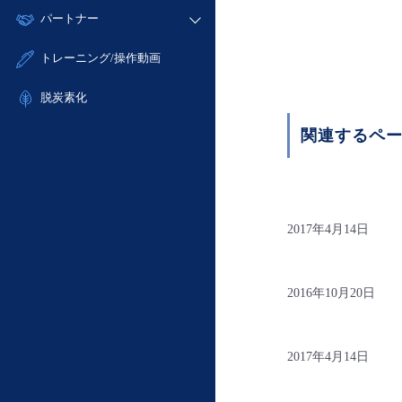
モニタリング/監査
故障/メンテナンス履歴
すべてのメニューを見る
パートナー
- IoT
- 初期設定・確認
サポート
メンテナンス予定
- マルチクラウド利用
- ユーザー機能の管理
販売パートナー向けプログラム
すべてのメニューを見る
トレーニング/操作動画
定期メンテナンス
- リモートワーク
- 登録情報の管理
協業パートナー
- ITインフラストラクチャー
脱炭素化
- APIリファレンス
- その他
関連するペ
■ 基本構築ガイド
- クラウド / サーバー
- Flexible InterConnect
- Flexible Remote Access
2017年4月14日
- vUTM2
2016年10月20日
2017年4月14日