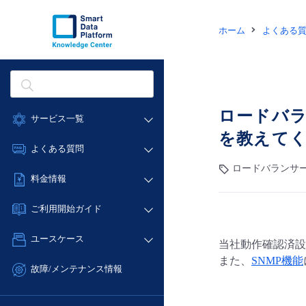
ホーム
よくある
ロードバラン
サービス一覧
を教えて
データ利活用
よくある質問
クラウド/サーバー
ロードバランサー(Ne
データ利活用
料金情報
ネットワーク
クラウド/サーバー
料金シミュレーター
IoT
ご利用開始ガイド
ネットワーク
データ利活用
モニタリング/監査
■ 管理機能
IoT
ユースケース
当社動作確認済設
クラウド/サーバー
サポート
- 管理機能
モニタリング/監査
また、
SNMP機能
- バックアップ
ネットワーク
管理機能
故障/メンテナンス情報
サポート
- セキュリティ・監査
■ セットアップガイド
IoT
すべてのメニューを見る
サービス稼働状況
管理機能
- データと分析
- 新規お申し込み方法