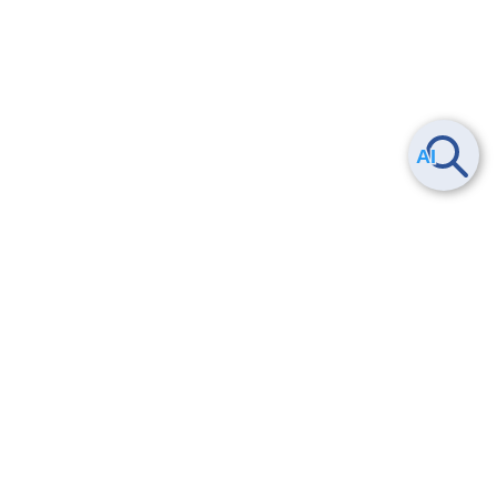
Smart Data Platform につい
ヘルプ
て
よくある質問
特長
お問い合わせ
サービス一覧
トレーニング/操作動画
ユースケース
導入事例
法的情報・信頼性