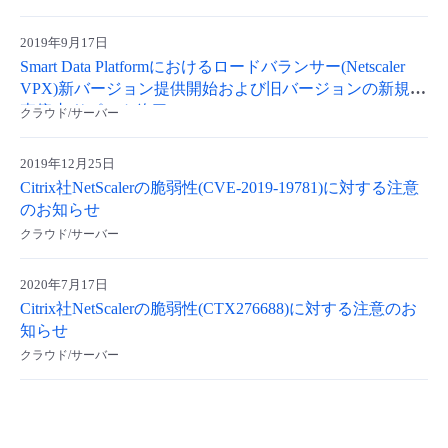
- Flexible InterConnect
2019年9月17日
Smart Data Platformにおけるロードバランサー(Netscaler
- Flexible Remote Access
VPX)新バージョン提供開始および旧バージョンの新規販
売停止/サポート終了
クラウド/サーバー
- vUTM2
2019年12月25日
Citrix社NetScalerの脆弱性(CVE-2019-19781)に対する注意
のお知らせ
クラウド/サーバー
2020年7月17日
Citrix社NetScalerの脆弱性(CTX276688)に対する注意のお
知らせ
クラウド/サーバー