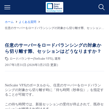
ホーム
よくある質問
サービス一覧
任意のサーバーをロードバランシングの対象から切り離す際、セッションはどうなりますか？
データ利活用
よくある質問
任意のサーバーをロードバランシングの対象か
ら切り離す際、セッションはどうなりますか？
クラウド/サーバー
データ利活用
料金情報
ロードバランサー(NetScaler VPX), 運用
2017年3月31日 (2026年3月25日:更新）
ネットワーク
クラウド/サーバー
料金シミュレーター
ご利用開始ガイド
■ 管理機能
IoT
ネットワーク
データ利活用
ユースケース
NetScaler VPXのポータルから、任意のサーバーをロードバラン
シングの対象から切り離す時に「待ち時間（秒単位）」を指定す
- 管理機能
- バックアップ
モニタリング/監査
IoT
クラウド/サーバー
ることが可能です。
故障/メンテナンス情報
この待ち時間では、新規セッションの受付が停止されて、既存セ
- セキュリティ・監査
サポート
モニタリング/監査
ネットワーク
サービス稼働状況
ッションが維持され続けます。