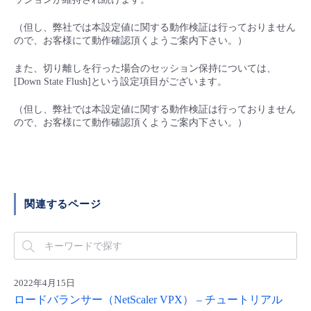
■ セットアップガイド
（但し、弊社では本設定値に関する動作検証は行っておりません
パートナー
- データと分析
管理機能
サポート
IoT
故障/メンテナンス履歴
ので、お客様にて動作確認頂くようご案内下さい。）
- 新規お申し込み方法
販売パートナー向けプログラム
また、切り離しを行った場合のセッション保持については、
トレーニング/操作動画
- IoT
すべてのメニューを見る
管理機能
モニタリング/監査
メンテナンス予定
[Down State Flush]という設定項目がございます。
- 初期設定・確認
協業パートナー
（但し、弊社では本設定値に関する動作検証は行っておりません
脱炭素化
- マルチクラウド利用
すべてのメニューを見る
サポート
定期メンテナンス
- ユーザー機能の管理
ので、お客様にて動作確認頂くようご案内下さい。）
- リモートワーク
すべてのメニューを見る
- 登録情報の管理
- ITインフラストラクチャー
- APIリファレンス
関連するページ
- その他
■ 基本構築ガイド
2022年4月15日
- クラウド / サーバー
ロードバランサー（NetScaler VPX） – チュートリアル