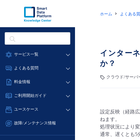
ホーム
よくある
インター
サービス一覧
か？
データ利活用
よくある質問
クラウド/サーバー
クラウド/サーバ
データ利活用
料金情報
ネットワーク
クラウド/サーバー
料金シミュレーター
IoT
ご利用開始ガイド
ネットワーク
データ利活用
モニタリング/監査
■ 管理機能
IoT
ユースケース
設定反映（経路広
クラウド/サーバー
サポート
- 管理機能
モニタリング/監査
ねます。
- バックアップ
ネットワーク
管理機能
故障/メンテナンス情報
処理状況により変
サポート
- セキュリティ・監査
■ セットアップガイド
IoT
すべてのメニューを見る
通常、遅くとも5
サービス稼働状況
管理機能
- データと分析
- 新規お申し込み方法