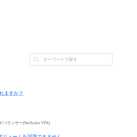
されますか？
ードバランサー(NetScaler VPX)
からボリュームを認識できません。