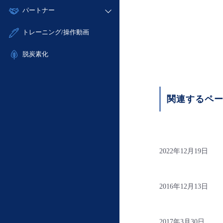
モニタリング/監査
故障/メンテナンス履歴
すべてのメニューを見る
パートナー
- IoT
- 初期設定・確認
サポート
メンテナンス予定
- マルチクラウド利用
- ユーザー機能の管理
販売パートナー向けプログラム
すべてのメニューを見る
トレーニング/操作動画
定期メンテナンス
- リモートワーク
- 登録情報の管理
協業パートナー
- ITインフラストラクチャー
脱炭素化
- APIリファレンス
- その他
■ 基本構築ガイド
- クラウド / サーバー
関連するペ
- Flexible InterConnect
- Flexible Remote Access
- vUTM2
2022年12月19日
2016年12月13日
2017年3月30日