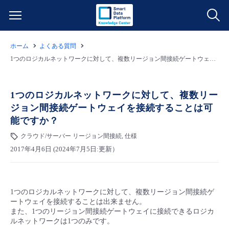
ホーム
よくある質問
サービス一覧
1つのロジカルネットワークに対して、複数リージョン間接続ゲートウェイを接続することは可能ですか？
データ利活用
よくある質問
1つのロジカルネットワークに対して、複数リー
ジョン間接続ゲートウェイを接続することは可
クラウド/サーバー
データ利活用
料金情報
能ですか？
クラウド/サーバー リージョン間接続, 仕様
ネットワーク
クラウド/サーバー
料金シミュレーター
ご利用開始ガイド
2017年4月6日 (2024年7月5日:更新）
■ 管理機能
IoT
ネットワーク
データ利活用
ユースケース
1つのロジカルネットワークに対して、複数リージョン間接続ゲ
- 管理機能
- バックアップ
モニタリング/監査
IoT
クラウド/サーバー
故障/メンテナンス情報
ートウェイを接続することは出来ません。
また、1つのリージョン間接続ゲートウェイに接続できるロジカ
ルネットワークは1つのみです。
- セキュリティ・監査
サポート
モニタリング/監査
ネットワーク
サービス稼働状況