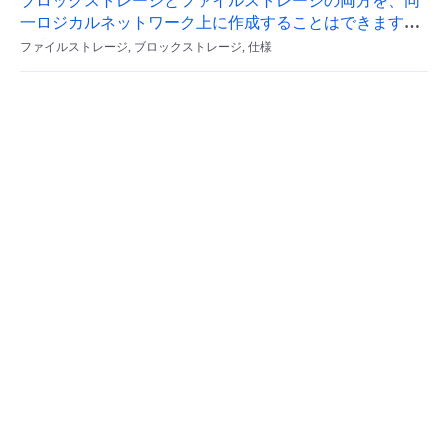
ブロックストレージとファイルストレージの両方を、同
一ロジカルネットワーク上に作成することはできます
- Flexible InterConnect
か？
ファイルストレージ, ブロックストレージ, 仕様
- Flexible Remote Access
- vUTM2