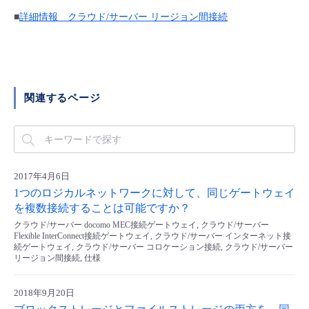
■ セットアップガイド
■
詳細情報 クラウド/サーバー リージョン間接続
パートナー
- データと分析
管理機能
サポート
IoT
故障/メンテナンス履歴
- 新規お申し込み方法
販売パートナー向けプログラム
トレーニング/操作動画
- IoT
すべてのメニューを見る
管理機能
モニタリング/監査
メンテナンス予定
- 初期設定・確認
関連するページ
協業パートナー
脱炭素化
- マルチクラウド利用
すべてのメニューを見る
サポート
定期メンテナンス
- ユーザー機能の管理
- リモートワーク
すべてのメニューを見る
- 登録情報の管理
2017年4月6日
- ITインフラストラクチャー
1つのロジカルネットワークに対して、同じゲートウェイ
- APIリファレンス
を複数接続することは可能ですか？
クラウド/サーバー docomo MEC接続ゲートウェイ, クラウド/サーバー
- その他
Flexible InterConnect接続ゲートウェイ, クラウド/サーバー インターネット接
続ゲートウェイ, クラウド/サーバー コロケーション接続, クラウド/サーバー
■ 基本構築ガイド
リージョン間接続, 仕様
- クラウド / サーバー
2018年9月20日