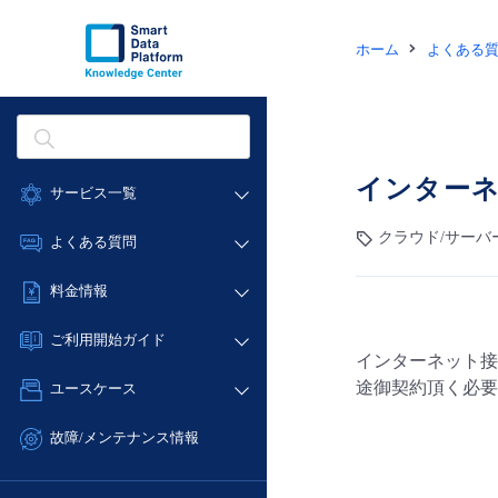
ホーム
よくある
インターネ
サービス一覧
データ利活用
クラウド/サーバ
よくある質問
クラウド/サーバー
データ利活用
料金情報
ネットワーク
クラウド/サーバー
料金シミュレーター
IoT
ご利用開始ガイド
ネットワーク
インターネット接
データ利活用
モニタリング/監査
■ 管理機能
IoT
途御契約頂く必要
ユースケース
クラウド/サーバー
サポート
- 管理機能
モニタリング/監査
- バックアップ
ネットワーク
管理機能
故障/メンテナンス情報
サポート
- セキュリティ・監査
■ セットアップガイド
IoT
すべてのメニューを見る
サービス稼働状況
管理機能
- データと分析
- 新規お申し込み方法