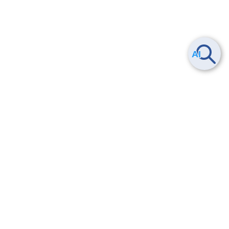
ヘルプ
よくある質問
お問い合わせ
トレーニング/操作動画
法的情報・信頼性
サービス利用規約・SLA