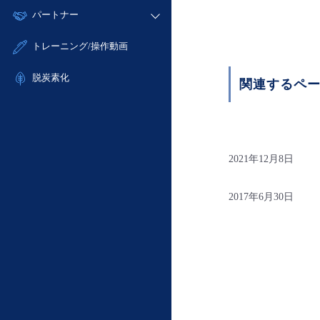
モニタリング/監査
故障/メンテナンス履歴
すべてのメニューを見る
パートナー
- IoT
- 初期設定・確認
サポート
メンテナンス予定
- マルチクラウド利用
- ユーザー機能の管理
販売パートナー向けプログラム
すべてのメニューを見る
トレーニング/操作動画
定期メンテナンス
- リモートワーク
- 登録情報の管理
協業パートナー
- ITインフラストラクチャー
脱炭素化
- APIリファレンス
関連するペ
- その他
■ 基本構築ガイド
- クラウド / サーバー
- Flexible InterConnect
2021年12月8日
- Flexible Remote Access
- vUTM2
2017年6月30日