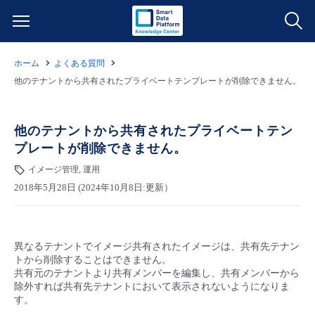
ホーム
よくある質問
サービス一覧
他のテナントから共有されたプライベートテンプレートが削除できません。
データ利活用
よくある質問
他のテナントから共有されたプライベートテン
プレートが削除できません。
クラウド/サーバー
データ利活用
料金情報
イメージ管理, 運用
2018年5月28日 (2024年10月8日:更新）
ネットワーク
クラウド/サーバー
料金シミュレーター
ご利用開始ガイド
■ 管理機能
IoT
ネットワーク
データ利活用
ユースケース
異なるテナントでイメージ共有されたイメージは、共有先テナン
トから削除することはできません。
- 管理機能
- バックアップ
モニタリング/監査
IoT
クラウド/サーバー
共有元のテナントより共有メンバーを編集し、共有メンバーから
故障/メンテナンス情報
除外すれば共有先テナントにおいて表示されないようになりま
す。
- セキュリティ・監査
サポート
モニタリング/監査
ネットワーク
サービス稼働状況