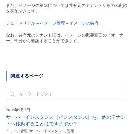
■ セットアップガイド
また、イメージの削除については共有元のテナントからのみ削除
を実施できます。
パートナー
- データと分析
管理機能
サポート
IoT
故障/メンテナンス履歴
- 新規お申し込み方法
チュートリアル – イメージ管理 – イメージの共有
販売パートナー向けプログラム
トレーニング/操作動画
- IoT
すべてのメニューを見る
管理機能
モニタリング/監査
メンテナンス予定
なお、共有元のテナントIDは、イメージの概要画面の「オーナ
- 初期設定・確認
ー」部分から確認することができます。
協業パートナー
脱炭素化
- マルチクラウド利用
すべてのメニューを見る
サポート
定期メンテナンス
- ユーザー機能の管理
- リモートワーク
すべてのメニューを見る
- 登録情報の管理
関連するページ
- ITインフラストラクチャー
- APIリファレンス
- その他
■ 基本構築ガイド
2018年9月7日
サーバーインスタンス（インスタンス）を、他のテナン
トへ移動することはできますか？
- クラウド / サーバー
イメージ管理, サーバーインスタンス, 運用