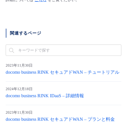
■ セットアップガイド
パートナー
- データと分析
管理機能
サポート
IoT
故障/メンテナンス履歴
- 新規お申し込み方法
販売パートナー向けプログラム
トレーニング/操作動画
- IoT
すべてのメニューを見る
管理機能
モニタリング/監査
メンテナンス予定
関連するページ
- 初期設定・確認
協業パートナー
脱炭素化
- マルチクラウド利用
すべてのメニューを見る
サポート
定期メンテナンス
- ユーザー機能の管理
- リモートワーク
すべてのメニューを見る
2023年11月30日
- 登録情報の管理
docomo business RINK セキュアドWAN – チュートリアル
- ITインフラストラクチャー
- APIリファレンス
2024年12月18日
- その他
docomo business RINK IDaaS – 詳細情報
■ 基本構築ガイド
2023年11月30日
- クラウド / サーバー
docomo business RINK セキュアドWAN – プランと料金