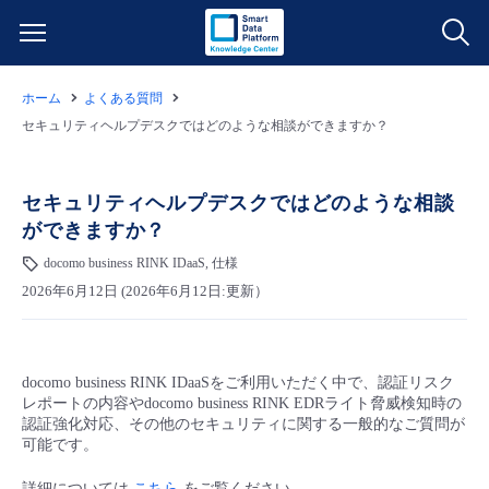
ホーム
よくある質問
サービス一覧
セキュリティヘルプデスクではどのような相談ができますか？
データ利活用
よくある質問
セキュリティヘルプデスクではどのような相談
ができますか？
クラウド/サーバー
データ利活用
料金情報
docomo business RINK IDaaS, 仕様
2026年6月12日 (2026年6月12日:更新）
ネットワーク
クラウド/サーバー
料金シミュレーター
ご利用開始ガイド
■ 管理機能
IoT
ネットワーク
データ利活用
ユースケース
docomo business RINK IDaaSをご利用いただく中で、認証リスク
レポートの内容やdocomo business RINK EDRライト脅威検知時の
- 管理機能
- バックアップ
モニタリング/監査
IoT
クラウド/サーバー
認証強化対応、その他のセキュリティに関する一般的なご質問が
故障/メンテナンス情報
可能です。
- セキュリティ・監査
サポート
モニタリング/監査
ネットワーク
サービス稼働状況
詳細については
こちら
をご覧ください。