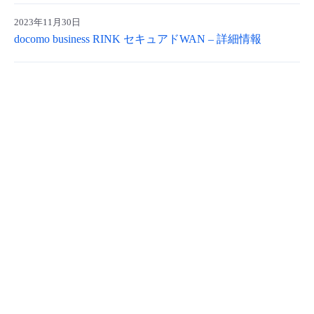
- Flexible InterConnect
2023年11月30日
docomo business RINK セキュアドWAN – 詳細情報
- Flexible Remote Access
- vUTM2