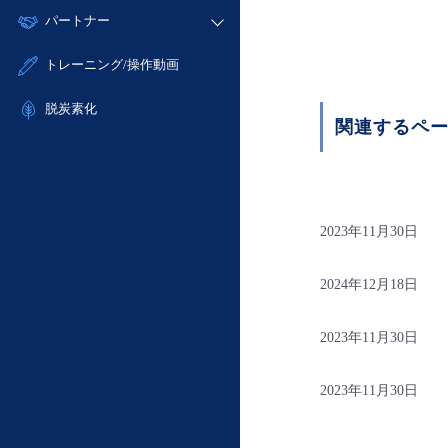
モニタリング/監査
故障/メンテナンス履歴
すべてのメニューを見る
パートナー
- IoT
- 初期設定・確認
サポート
メンテナンス予定
- マルチクラウド利用
- ユーザー機能の管理
販売パートナー向けプログラム
すべてのメニューを見る
トレーニング/操作動画
定期メンテナンス
- リモートワーク
- 登録情報の管理
協業パートナー
- ITインフラストラクチャー
脱炭素化
- APIリファレンス
関連するペ
- その他
■ 基本構築ガイド
- クラウド / サーバー
- Flexible InterConnect
2023年11月30日
- Flexible Remote Access
- vUTM2
2024年12月18日
2023年11月30日
2023年11月30日