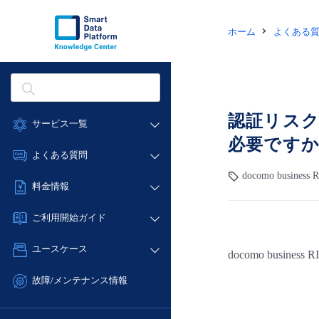
ホーム
よくある
認証リスクレ
サービス一覧
必要です
データ利活用
よくある質問
クラウド/サーバー
docomo business
データ利活用
料金情報
ネットワーク
クラウド/サーバー
料金シミュレーター
IoT
ご利用開始ガイド
ネットワーク
データ利活用
モニタリング/監査
■ 管理機能
IoT
ユースケース
docomo bus
クラウド/サーバー
サポート
- 管理機能
モニタリング/監査
- バックアップ
ネットワーク
管理機能
故障/メンテナンス情報
サポート
- セキュリティ・監査
■ セットアップガイド
IoT
すべてのメニューを見る
サービス稼働状況
管理機能
- データと分析
- 新規お申し込み方法