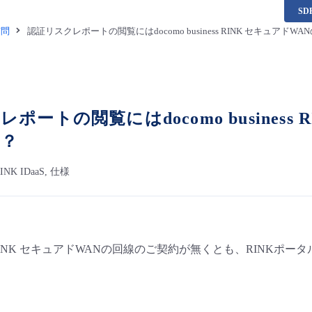
S
質問
認証リスクレポートの閲覧にはdocomo business RINK セキュアド
ポートの閲覧にはdocomo business
か？
 RINK IDaaS, 仕様
iness RINK セキュアドWANの回線のご契約が無くとも、RINK