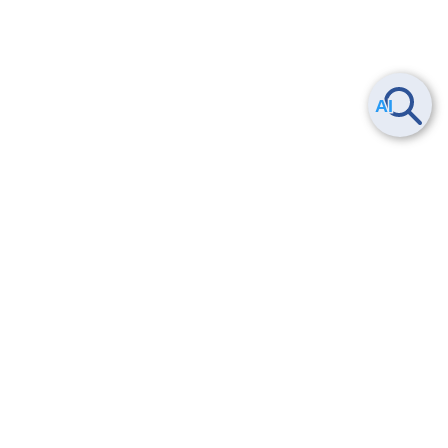
ヘルプ
よくある質問
お問い合わせ
トレーニング/操作動画
法的情報・信頼性
サービス利用規約・SLA