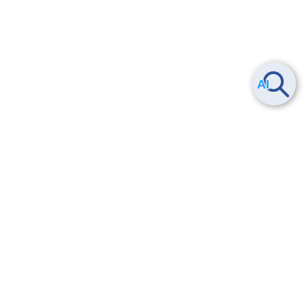
Smart Data Platform につい
ヘルプ
て
よくある質問
特長
お問い合わせ
サービス一覧
トレーニング/操作動画
ユースケース
導入事例
法的情報・信頼性
料金情報