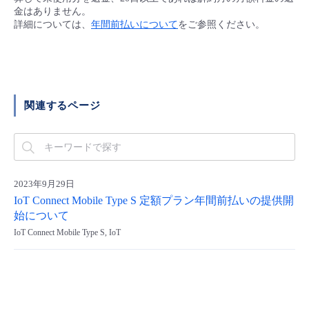
■ セットアップガイド
金はありません。
詳細については、
年間前払いについて
をご参照ください。
パートナー
- データと分析
管理機能
サポート
IoT
故障/メンテナンス履歴
- 新規お申し込み方法
販売パートナー向けプログラム
トレーニング/操作動画
- IoT
すべてのメニューを見る
管理機能
モニタリング/監査
メンテナンス予定
- 初期設定・確認
協業パートナー
関連するページ
脱炭素化
- マルチクラウド利用
すべてのメニューを見る
サポート
定期メンテナンス
- ユーザー機能の管理
- リモートワーク
すべてのメニューを見る
- 登録情報の管理
2023年9月29日
- ITインフラストラクチャー
- APIリファレンス
IoT Connect Mobile Type S 定額プラン年間前払いの提供開
始について
- その他
IoT Connect Mobile Type S, IoT
■ 基本構築ガイド
- クラウド / サーバー