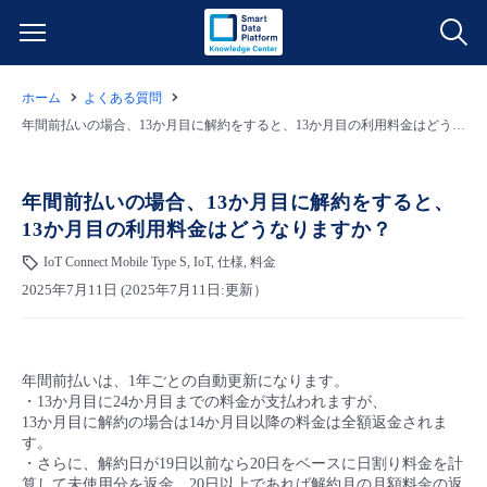
ホーム
よくある質問
サービス一覧
年間前払いの場合、13か月目に解約をすると、13か月目の利用料金はどうなりますか？
データ利活用
よくある質問
年間前払いの場合、13か月目に解約をすると、
13か月目の利用料金はどうなりますか？
クラウド/サーバー
データ利活用
料金情報
IoT Connect Mobile Type S, IoT, 仕様, 料金
2025年7月11日 (2025年7月11日:更新）
ネットワーク
クラウド/サーバー
料金シミュレーター
ご利用開始ガイド
■ 管理機能
IoT
ネットワーク
データ利活用
ユースケース
年間前払いは、1年ごとの自動更新になります。
・13か月目に24か月目までの料金が支払われますが、
- 管理機能
- バックアップ
モニタリング/監査
IoT
クラウド/サーバー
13か月目に解約の場合は14か月目以降の料金は全額返金されま
故障/メンテナンス情報
す。
・さらに、解約日が19日以前なら20日をベースに日割り料金を計
- セキュリティ・監査
サポート
モニタリング/監査
ネットワーク
サービス稼働状況
算して未使用分を返金、20日以上であれば解約月の月額料金の返