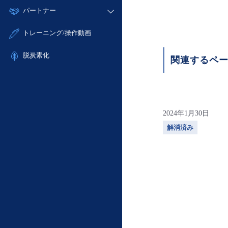
モニタリング/監査
故障/メンテナンス履歴
すべてのメニューを見る
パートナー
- IoT
- 初期設定・確認
サポート
メンテナンス予定
- マルチクラウド利用
- ユーザー機能の管理
販売パートナー向けプログラム
すべてのメニューを見る
トレーニング/操作動画
定期メンテナンス
- リモートワーク
- 登録情報の管理
協業パートナー
- ITインフラストラクチャー
脱炭素化
- APIリファレンス
関連するペ
- その他
■ 基本構築ガイド
- クラウド / サーバー
- Flexible InterConnect
2024年1月30日
- Flexible Remote Access
解消済み
- vUTM2