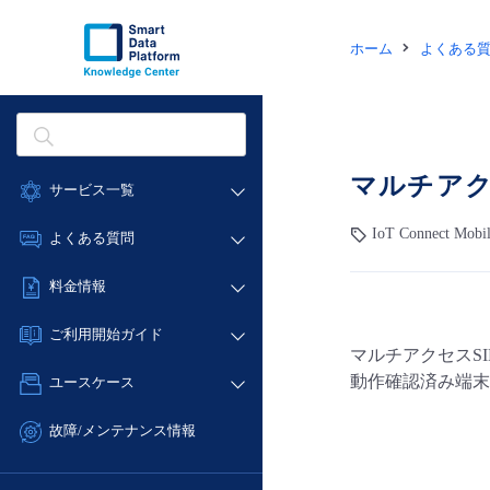
ホーム
よくある
マルチアク
サービス一覧
データ利活用
IoT Connect Mobi
よくある質問
クラウド/サーバー
データ利活用
料金情報
ネットワーク
クラウド/サーバー
料金シミュレーター
IoT
ご利用開始ガイド
ネットワーク
マルチアクセスS
データ利活用
モニタリング/監査
■ 管理機能
IoT
動作確認済み端末
ユースケース
クラウド/サーバー
サポート
- 管理機能
モニタリング/監査
- バックアップ
ネットワーク
管理機能
故障/メンテナンス情報
サポート
- セキュリティ・監査
■ セットアップガイド
IoT
すべてのメニューを見る
サービス稼働状況
管理機能
- データと分析
- 新規お申し込み方法