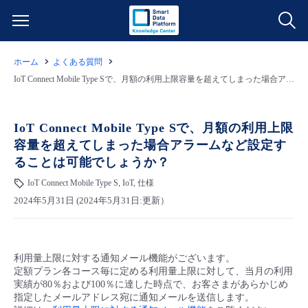
ホーム
よくある質問
サービス一覧
IoT Connect Mobile Type Sで、月額の利用上限容量を超えてしまった場合アラームなど設定することは可能でしょうか？
データ利活用
よくある質問
IoT Connect Mobile Type Sで、月額の利用上限
容量を超えてしまった場合アラームなど設定す
クラウド/サーバー
データ利活用
料金情報
ることは可能でしょうか？
IoT Connect Mobile Type S, IoT, 仕様
ネットワーク
クラウド/サーバー
料金シミュレーター
ご利用開始ガイド
2024年5月31日 (2024年5月31日:更新）
■ 管理機能
IoT
ネットワーク
データ利活用
ユースケース
利用量上限に対する通知メール機能がございます。
- 管理機能
- バックアップ
モニタリング/監査
IoT
クラウド/サーバー
故障/メンテナンス情報
定額プラン各コース毎に定める利用量上限に対して、当月の利用
実績が80％および100％に達した時点で、お客さまがあらかじめ
指定したメールアドレス宛に通知メールを送信します。
- セキュリティ・監査
サポート
モニタリング/監査
ネットワーク
サービス稼働状況