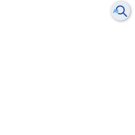
Smart Data Platform につい
ヘルプ
て
よくある質問
特長
お問い合わせ
サービス一覧
トレーニング/操作動画
ユースケース
導入事例
法的情報・信頼性
料金情報
サービス利用規約・SLA
お知らせ
セキュリティ&コンプライア
ンス
パートナー