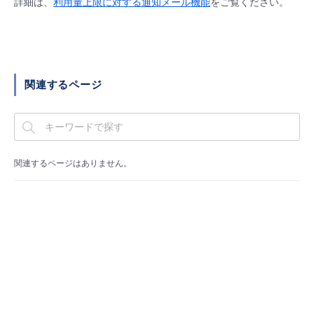
詳細は、
利用量上限に対する通知メール機能
をご覧ください。
■ セットアップガイド
パートナー
- データと分析
管理機能
サポート
IoT
故障/メンテナンス履歴
- 新規お申し込み方法
販売パートナー向けプログラム
トレーニング/操作動画
- IoT
すべてのメニューを見る
管理機能
モニタリング/監査
メンテナンス予定
- 初期設定・確認
関連するページ
協業パートナー
脱炭素化
- マルチクラウド利用
すべてのメニューを見る
サポート
定期メンテナンス
- ユーザー機能の管理
- リモートワーク
すべてのメニューを見る
- 登録情報の管理
関連するページはありません。
- ITインフラストラクチャー
- APIリファレンス
- その他
■ 基本構築ガイド
- クラウド / サーバー