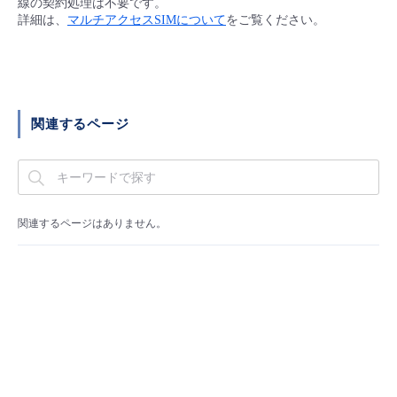
線の契約処理は不要です。
■ セットアップガイド
詳細は、
マルチアクセスSIMについて
をご覧ください。
パートナー
- データと分析
管理機能
サポート
IoT
故障/メンテナンス履歴
- 新規お申し込み方法
販売パートナー向けプログラム
トレーニング/操作動画
- IoT
すべてのメニューを見る
管理機能
モニタリング/監査
メンテナンス予定
- 初期設定・確認
関連するページ
協業パートナー
脱炭素化
- マルチクラウド利用
すべてのメニューを見る
サポート
定期メンテナンス
- ユーザー機能の管理
- リモートワーク
すべてのメニューを見る
- 登録情報の管理
関連するページはありません。
- ITインフラストラクチャー
- APIリファレンス
- その他
■ 基本構築ガイド
- クラウド / サーバー