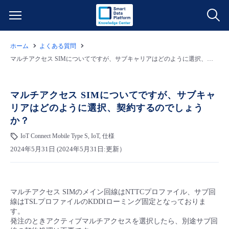
ホーム
よくある質問
サービス一覧
マルチアクセス SIMについてですが、サブキャリアはどのように選択、契約するのでしょうか？
データ利活用
よくある質問
マルチアクセス SIMについてですが、サブキャ
リアはどのように選択、契約するのでしょう
クラウド/サーバー
データ利活用
料金情報
か？
IoT Connect Mobile Type S, IoT, 仕様
ネットワーク
クラウド/サーバー
料金シミュレーター
ご利用開始ガイド
2024年5月31日 (2024年5月31日:更新）
■ 管理機能
IoT
ネットワーク
データ利活用
ユースケース
マルチアクセス SIMのメイン回線はNTTCプロファイル、サブ回
- 管理機能
- バックアップ
モニタリング/監査
IoT
クラウド/サーバー
故障/メンテナンス情報
線はTSLプロファイルのKDDIローミング固定となっておりま
す。
発注のときアクティブマルチアクセスを選択したら、別途サブ回
- セキュリティ・監査
サポート
モニタリング/監査
ネットワーク
サービス稼働状況