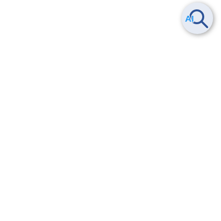
Smart Data Platform につい
ヘルプ
て
よくある質問
特長
お問い合わせ
サービス一覧
トレーニング/操作動画
ユースケース
導入事例
法的情報・信頼性
料金情報
サービス利用規約・SLA
お知らせ
セキュリティ&コンプライア
ンス
パートナー