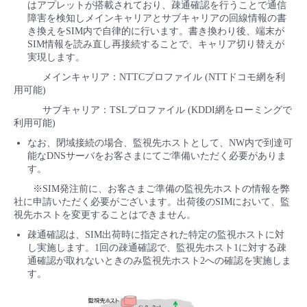
はアプレットが搭載されており、疎通確認を行うことで通信
■ セットアップガイド
障害を検知しメインキャリアとサブキャリアの回線情報の書
パートナー
き換えをSIM内で自律的に行います。書き換わり後、端末が
- データと分析
管理機能
サポート
IoT
故障/メンテナンス履歴
SIM情報を読み直し再接続することで、キャリア切り替えが
- 新規お申し込み方法
実現します。
販売パートナー向けプログラム
トレーニング/操作動画
- IoT
すべてのメニューを見る
管理機能
モニタリング/監査
メンテナンス予定
メインキャリア：NTTCプロファイル (NTTドコモ網を利
- 初期設定・確認
用可能)
協業パートナー
脱炭素化
サブキャリア：TSLプロファイル (KDDI網をローミングで
- マルチクラウド利用
すべてのメニューを見る
サポート
定期メンテナンス
- ユーザー機能の管理
利用可能)
なお、閉域接続の場合、監視先ホストとして、NW内で到達可
- リモートワーク
すべてのメニューを見る
能なDNSサーバをお客さまにてご準備いただく必要がありま
- 登録情報の管理
す。
- ITインフラストラクチャー
※SIM発注前に、お客さまご準備の監視先ホストの情報を弊
- APIリファレンス
社に申請いただく必要がございます。出荷後のSIMにおいて、監
視先ホストを変更することはできません。
- その他
疎通確認は、SIM出荷時に指定された特定の監視ホストに対
し実施します。1回の疎通確認で、監視先ホスト1に対する疎
■ 基本構築ガイド
通確認が取れないときのみ監視先ホスト2への確認を実施しま
す。
- クラウド / サーバー