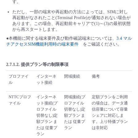
す。
ただし、一部の端末や再起動の方法によっては、SIMに対し
再起動がなされたこと(Terminal Profile)が通知されない場合が
あります。この場合、再起動前キャリアで(1)～(3)の最初状態
から再スタートします。
●本機能に関する端末要件及び動作確認端末については、
3.4 マル
チアクセスSIM機能利用時の端末要件
をご確認ください。
2.7.1.2. 提供プラン等の制限事項
プロファイ
インターネ
閉域接続
備考
ル
ット接続
NTTCプロフ
インターネ
閉域接続(プ
定額プランをご利用
ァイル
ット接続(プ
ロファイル
の場合は、データ通
ロファイル
切替なし)定
信容量について容量
切替なし)定
額プラン ま
シェアに対応しま
額プラン ま
たは 従量プ
す。上り特価プラン
たは 従量プ
ラン
は非対応
ラン