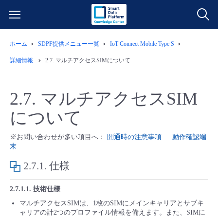
ホーム
SDPF提供メニュー一覧
IoT Connect Mobile Type S
サービス一覧
詳細情報
2.7. マルチアクセスSIMについて
データ利活用
よくある質問
2.7. マルチアクセスSIM
クラウド/サーバー
データ利活用
料金情報
について
ネットワーク
クラウド/サーバー
料金シミュレーター
ご利用開始ガイド
※お問い合わせが多い項目へ：
開通時の注意事項
動作確認端
末
■ 管理機能
IoT
ネットワーク
データ利活用
ユースケース
2.7.1. 仕様
- 管理機能
- バックアップ
モニタリング/監査
IoT
クラウド/サーバー
2.7.1.1. 技術仕様
故障/メンテナンス情報
マルチアクセスSIMは、1枚のSIMにメインキャリアとサブキ
ャリアの計2つのプロファイル情報を備えます。また、SIMに
- セキュリティ・監査
サポート
モニタリング/監査
ネットワーク
サービス稼働状況