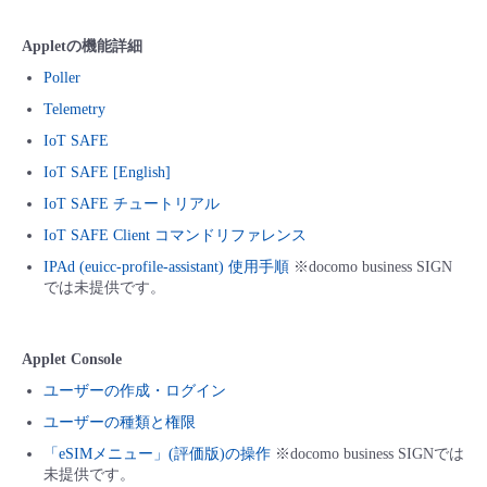
■ セットアップガイド
Appletの機能詳細
パートナー
- データと分析
管理機能
サポート
IoT
故障/メンテナンス履歴
- 新規お申し込み方法
Poller
販売パートナー向けプログラム
Telemetry
トレーニング/操作動画
- IoT
すべてのメニューを見る
管理機能
モニタリング/監査
メンテナンス予定
- 初期設定・確認
IoT SAFE
協業パートナー
IoT SAFE [English]
脱炭素化
- マルチクラウド利用
すべてのメニューを見る
サポート
定期メンテナンス
- ユーザー機能の管理
IoT SAFE チュートリアル
IoT SAFE Client コマンドリファレンス
- リモートワーク
すべてのメニューを見る
- 登録情報の管理
IPAd (euicc-profile-assistant) 使用手順
※docomo business SIGN
では未提供です。
- ITインフラストラクチャー
- APIリファレンス
- その他
Applet Console
ユーザーの作成・ログイン
■ 基本構築ガイド
ユーザーの種類と権限
「eSIMメニュー」(評価版)の操作
※docomo business SIGNでは
- クラウド / サーバー
未提供です。