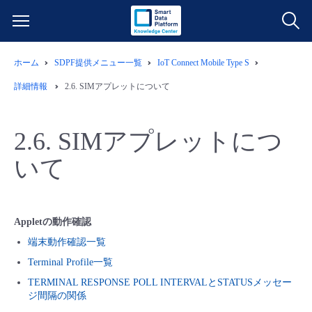
ホーム
SDPF提供メニュー一覧
IoT Connect Mobile Type S
サービス一覧
詳細情報
2.6. SIMアプレットについて
データ利活用
よくある質問
2.6. SIMアプレットにつ
クラウド/サーバー
データ利活用
料金情報
いて
ネットワーク
クラウド/サーバー
料金シミュレーター
ご利用開始ガイド
Appletの動作確認
■ 管理機能
IoT
ネットワーク
データ利活用
ユースケース
端末動作確認一覧
Terminal Profile一覧
- 管理機能
- バックアップ
モニタリング/監査
IoT
クラウド/サーバー
故障/メンテナンス情報
TERMINAL RESPONSE POLL INTERVALとSTATUSメッセー
ジ間隔の関係
- セキュリティ・監査
サポート
モニタリング/監査
ネットワーク
サービス稼働状況