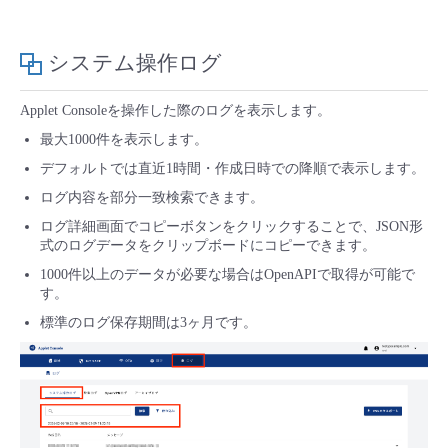
■ セットアップガイド
パートナー
- データと分析
管理機能
サポート
IoT
故障/メンテナンス履歴
システム操作ログ
- 新規お申し込み方法
販売パートナー向けプログラム
トレーニング/操作動画
- IoT
すべてのメニューを見る
管理機能
モニタリング/監査
メンテナンス予定
Applet Consoleを操作した際のログを表示します。
- 初期設定・確認
最大1000件を表示します。
協業パートナー
脱炭素化
- マルチクラウド利用
すべてのメニューを見る
サポート
定期メンテナンス
デフォルトでは直近1時間・作成日時での降順で表示します。
- ユーザー機能の管理
ログ内容を部分一致検索できます。
- リモートワーク
すべてのメニューを見る
ログ詳細画面でコピーボタンをクリックすることで、JSON形
- 登録情報の管理
式のログデータをクリップボードにコピーできます。
- ITインフラストラクチャー
1000件以上のデータが必要な場合はOpenAPIで取得が可能で
- APIリファレンス
す。
標準のログ保存期間は3ヶ月です。
- その他
■ 基本構築ガイド
- クラウド / サーバー