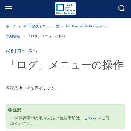
ホーム
SDPF提供メニュー一覧
IoT Connect Mobile Type S
サービス一覧
詳細情報
「ログ」メニューの操作
データ利活用
よくある質問
戻る
|
前へ
|
次へ
「ログ」メニューの操作
クラウド/サーバー
データ利活用
料金情報
ネットワーク
クラウド/サーバー
料金シミュレーター
ご利用開始ガイド
各種共通ログを表示します。
■ 管理機能
IoT
ネットワーク
データ利活用
ユースケース
注釈
- 管理機能
- バックアップ
モニタリング/監査
IoT
クラウド/サーバー
故障/メンテナンス情報
ログ保存期間と取得方法の留意事項は、
こちら
をご確
認ください。
- セキュリティ・監査
サポート
モニタリング/監査
ネットワーク
サービス稼働状況