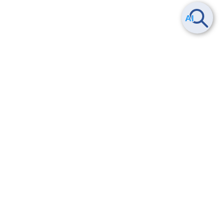
Smart Data Platform につい
ヘルプ
て
よくある質問
特長
お問い合わせ
サービス一覧
トレーニング/操作動画
ユースケース
導入事例
法的情報・信頼性
料金情報
サービス利用規約・SLA
お知らせ
セキュリティ&コンプライア
ンス
パートナー