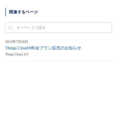
■ セットアップガイド
パートナー
関連するページ
- データと分析
管理機能
サポート
IoT
故障/メンテナンス履歴
- 新規お申し込み方法
販売パートナー向けプログラム
トレーニング/操作動画
- IoT
すべてのメニューを見る
管理機能
モニタリング/監査
メンテナンス予定
- 初期設定・確認
協業パートナー
脱炭素化
2023年7月26日
- マルチクラウド利用
すべてのメニューを見る
サポート
定期メンテナンス
- ユーザー機能の管理
Things Cloud®料金プラン拡充のお知らせ
Things Cloud, IoT
- リモートワーク
すべてのメニューを見る
- 登録情報の管理
- ITインフラストラクチャー
- APIリファレンス
- その他
■ 基本構築ガイド
- クラウド / サーバー