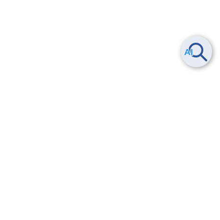
ヘルプ
よくある質問
お問い合わせ
トレーニング/操作動画
法的情報・信頼性
サービス利用規約・SLA