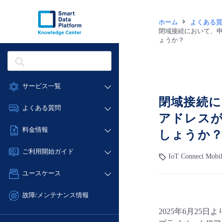
ホーム
よくある
閉域接続において、申
ょうか？
サービス一覧
閉域接続に
データ利活用
よくある質問
アドレスが
クラウド/サーバー
データ利活用
料金情報
しょうか
ネットワーク
クラウド/サーバー
料金シミュレーター
IoT
ご利用開始ガイド
ネットワーク
IoT Connect Mobi
データ利活用
モニタリング/監査
■ 管理機能
IoT
ユースケース
クラウド/サーバー
サポート
- 管理機能
モニタリング/監査
- バックアップ
ネットワーク
管理機能
故障/メンテナンス情報
サポート
- セキュリティ・監査
■ セットアップガイド
IoT
すべてのメニューを見る
2025年6月2
サービス稼働状況
管理機能
- データと分析
- 新規お申し込み方法