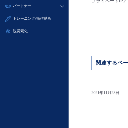
モニタリング/監査
プライベートIP
故障/メンテナンス履歴
すべてのメニューを見る
パートナー
- IoT
- 初期設定・確認
サポート
メンテナンス予定
- マルチクラウド利用
- ユーザー機能の管理
販売パートナー向けプログラム
すべてのメニューを見る
トレーニング/操作動画
定期メンテナンス
- リモートワーク
- 登録情報の管理
協業パートナー
- ITインフラストラクチャー
脱炭素化
- APIリファレンス
- その他
■ 基本構築ガイド
- クラウド / サーバー
- Flexible InterConnect
関連するペ
- Flexible Remote Access
- vUTM2
2021年11月23日