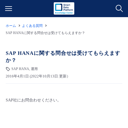
ホーム
よくある質問
サービス一覧
SAP HANAに関する問合せは受けてもらえますか？
データ利活用
よくある質問
SAP HANAに関する問合せは受けてもらえます
か？
クラウド/サーバー
データ利活用
料金情報
SAP HANA, 運用
2016年4月1日 (2022年10月13日:更新）
ネットワーク
クラウド/サーバー
料金シミュレーター
ご利用開始ガイド
■ 管理機能
IoT
ネットワーク
データ利活用
ユースケース
SAP社にお問合わせください。
- 管理機能
- バックアップ
モニタリング/監査
IoT
クラウド/サーバー
故障/メンテナンス情報
- セキュリティ・監査
サポート
モニタリング/監査
ネットワーク
サービス稼働状況