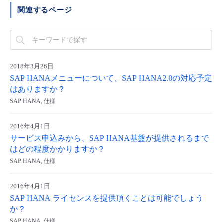
■ セットアップガイド
関連するページ
パートナー
- データと分析
管理機能
サポート
IoT
故障/メンテナンス履歴
- 新規お申し込み方法
販売パートナー向けプログラム
トレーニング/操作動画
- IoT
すべてのメニューを見る
管理機能
モニタリング/監査
メンテナンス予定
- 初期設定・確認
2018年3月26日
協業パートナー
SAP HANAメニューについて、SAP HANA2.0の対応予定
脱炭素化
- マルチクラウド利用
すべてのメニューを見る
サポート
定期メンテナンス
- ユーザー機能の管理
はありますか？
SAP HANA, 仕様
- リモートワーク
すべてのメニューを見る
- 登録情報の管理
2016年4月1日
- ITインフラストラクチャー
サービス申込みから、SAP HANA基盤が提供されるまで
- APIリファレンス
はどの程度かかりますか？
SAP HANA, 仕様
- その他
■ 基本構築ガイド
2016年4月1日
SAP HANA ライセンスを提供頂くことは可能でしょう
- クラウド / サーバー
か？
SAP HANA, 仕様