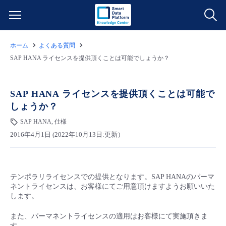
ホーム
よくある質問
サービス一覧
SAP HANA ライセンスを提供頂くことは可能でしょうか？
データ利活用
よくある質問
SAP HANA ライセンスを提供頂くことは可能で
しょうか？
クラウド/サーバー
データ利活用
料金情報
SAP HANA, 仕様
2016年4月1日 (2022年10月13日:更新）
ネットワーク
クラウド/サーバー
料金シミュレーター
ご利用開始ガイド
■ 管理機能
IoT
ネットワーク
データ利活用
ユースケース
テンポラリライセンスでの提供となります。SAP HANAのパーマ
ネントライセンスは、お客様にてご用意頂けますようお願いいた
- 管理機能
- バックアップ
モニタリング/監査
IoT
クラウド/サーバー
します。
故障/メンテナンス情報
また、パーマネントライセンスの適用はお客様にて実施頂きま
- セキュリティ・監査
サポート
モニタリング/監査
ネットワーク
サービス稼働状況
す。