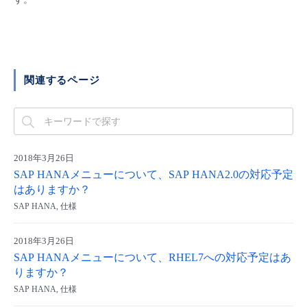
■ セットアップガイド
パートナー
- データと分析
管理機能
サポート
IoT
故障/メンテナンス履歴
- 新規お申し込み方法
販売パートナー向けプログラム
トレーニング/操作動画
- IoT
すべてのメニューを見る
管理機能
モニタリング/監査
メンテナンス予定
関連するページ
- 初期設定・確認
協業パートナー
脱炭素化
- マルチクラウド利用
すべてのメニューを見る
サポート
定期メンテナンス
- ユーザー機能の管理
- リモートワーク
すべてのメニューを見る
2018年3月26日
- 登録情報の管理
SAP HANAメニューについて、SAP HANA2.0の対応予定
- ITインフラストラクチャー
はありますか？
- APIリファレンス
SAP HANA, 仕様
- その他
2018年3月26日
■ 基本構築ガイド
SAP HANAメニューについて、RHEL7への対応予定はあ
りますか？
- クラウド / サーバー
SAP HANA, 仕様