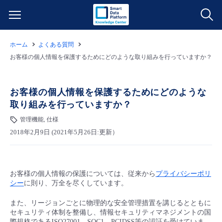
ホーム
よくある質問
サービス一覧
お客様の個人情報を保護するためにどのような取り組みを行っていますか？
データ利活用
よくある質問
お客様の個人情報を保護するためにどのような
取り組みを行っていますか？
クラウド/サーバー
データ利活用
料金情報
管理機能, 仕様
2018年2月9日 (2021年5月26日:更新）
ネットワーク
クラウド/サーバー
料金シミュレーター
ご利用開始ガイド
■ 管理機能
IoT
ネットワーク
データ利活用
ユースケース
お客様の個人情報の保護については、従来から
プライバシーポリ
シー
に則り、万全を尽くしています。
- 管理機能
- バックアップ
モニタリング/監査
IoT
クラウド/サーバー
故障/メンテナンス情報
また、リージョンごとに物理的な安全管理措置を講じるとともに
セキュリティ体制を整備し、情報セキュリティマネジメントの国
- セキュリティ・監査
サポート
モニタリング/監査
ネットワーク
サービス稼働状況
際規格であるISO27001、SOC1、PCIDSS等の認証を受けていま