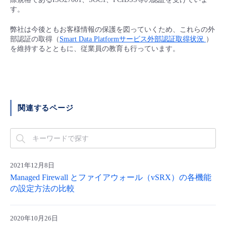
■ セットアップガイド
す。
パートナー
- データと分析
管理機能
サポート
IoT
故障/メンテナンス履歴
弊社は今後ともお客様情報の保護を図っていくため、これらの外
- 新規お申し込み方法
部認証の取得（
Smart Data Platformサービス外部認証取得状況
）
販売パートナー向けプログラム
を維持するとともに、従業員の教育も行っています。
トレーニング/操作動画
- IoT
すべてのメニューを見る
管理機能
モニタリング/監査
メンテナンス予定
- 初期設定・確認
協業パートナー
脱炭素化
- マルチクラウド利用
すべてのメニューを見る
サポート
定期メンテナンス
- ユーザー機能の管理
関連するページ
- リモートワーク
すべてのメニューを見る
- 登録情報の管理
- ITインフラストラクチャー
- APIリファレンス
2021年12月8日
- その他
Managed Firewall とファイアウォール（vSRX）の各機能
■ 基本構築ガイド
の設定方法の比較
- クラウド / サーバー
2020年10月26日