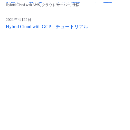
利用中の一部お客さまにおける管理テナントの変更につ
Hybrid Cloud with AWS, クラウド/サーバー, 仕様
- Flexible InterConnect
いて
2021年4月22日
- Flexible Remote Access
Hybrid Cloud with GCP – チュートリアル
- vUTM2