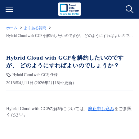
ホーム
よくある質問
サービス一覧
Hybrid Cloud with GCPを解約したいのですが、 どのようにすればよいのでしょうか？
データ利活用
よくある質問
Hybrid Cloud with GCPを解約したいのです
が、 どのようにすればよいのでしょうか？
クラウド/サーバー
データ利活用
料金情報
Hybrid Cloud with GCP, 仕様
2018年4月11日 (2026年2月18日:更新）
ネットワーク
クラウド/サーバー
料金シミュレーター
ご利用開始ガイド
■ 管理機能
IoT
ネットワーク
データ利活用
ユースケース
Hybrid Cloud with GCPの解約については、
廃止申し込み
をご参照
ください。
- 管理機能
- バックアップ
モニタリング/監査
IoT
クラウド/サーバー
故障/メンテナンス情報
- セキュリティ・監査
サポート
モニタリング/監査
ネットワーク
サービス稼働状況