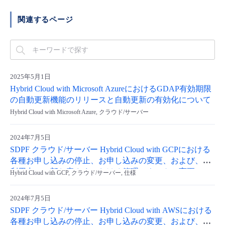
■ セットアップガイド
関連するページ
パートナー
- データと分析
管理機能
サポート
IoT
故障/メンテナンス履歴
- 新規お申し込み方法
販売パートナー向けプログラム
トレーニング/操作動画
- IoT
すべてのメニューを見る
管理機能
モニタリング/監査
メンテナンス予定
- 初期設定・確認
協業パートナー
2025年5月1日
脱炭素化
- マルチクラウド利用
すべてのメニューを見る
サポート
定期メンテナンス
Hybrid Cloud with Microsoft AzureにおけるGDAP有効期限
- ユーザー機能の管理
の自動更新機能のリリースと自動更新の有効化について
- リモートワーク
Hybrid Cloud with Microsoft Azure, クラウド/サーバー
すべてのメニューを見る
- 登録情報の管理
- ITインフラストラクチャー
2024年7月5日
- APIリファレンス
SDPF クラウド/サーバー Hybrid Cloud with GCPにおける
各種お申し込みの停止、お申し込みの変更、および、ご
- その他
利用中の一部お客さまにおける管理テナントの変更につ
Hybrid Cloud with GCP, クラウド/サーバー, 仕様
■ 基本構築ガイド
いて
2024年7月5日
SDPF クラウド/サーバー Hybrid Cloud with AWSにおける
- クラウド / サーバー
各種お申し込みの停止、お申し込みの変更、および、ご