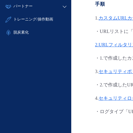
モニタリング/監査
手順
故障/メンテナンス履歴
すべてのメニューを見る
パートナー
- IoT
- 初期設定・確認
サポート
メンテナンス予定
- マルチクラウド利用
- ユーザー機能の管理
販売パートナー向けプログラム
1.
カスタムURL
すべてのメニューを見る
トレーニング/操作動画
定期メンテナンス
- リモートワーク
- 登録情報の管理
協業パートナー
・URLリストに
- ITインフラストラクチャー
脱炭素化
- APIリファレンス
- その他
2.
URLフィルタ
■ 基本構築ガイド
- クラウド / サーバー
・1.で作成したカ
- Flexible InterConnect
- Flexible Remote Access
3.
セキュリティポ
- vUTM2
・2.で作成した
4.
セキュリティロ
・ログタイプ「UR