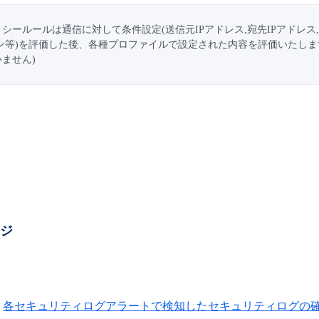
シールールは通信に対して条件設定(送信元IPアドレス,宛先IPアドレス,
ン等)を評価した後、各種プロファイルで設定された内容を評価いたします
ません)
ージ
各セキュリティログアラートで検知したセキュリティログの