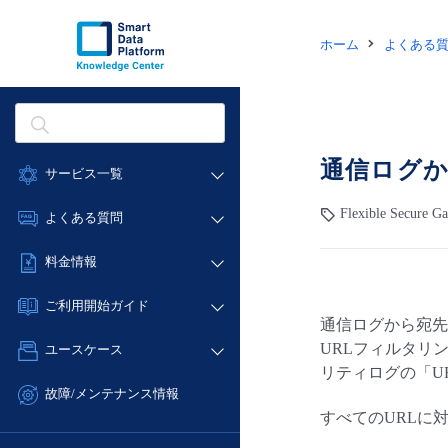
ホーム
よくある
通信ログか
サービス一覧
データ利活用
Flexible Secure 
よくある質問
クラウド/サーバー
データ利活用
料金情報
ネットワーク
クラウド/サーバー
料金シミュレーター
IoT
ご利用開始ガイド
ネットワーク
通信ログから宛先
データ利活用
モニタリング/監査
■ 管理機能
IoT
URLフィルタリ
ユースケース
クラウド/サーバー
サポート
- 管理機能
リティログの「UR
モニタリング/監査
- バックアップ
ネットワーク
管理機能
故障/メンテナンス情報
サポート
- セキュリティ・監査
すべてのURLに
■ セットアップガイド
IoT
すべてのメニューを見る
サービス稼働状況
管理機能
- データと分析
- 新規お申し込み方法