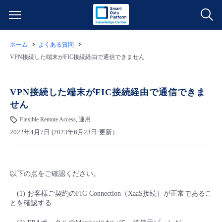
ホーム
よくある質問
サービス一覧
VPN接続した端末がFIC接続経由で通信できません
データ利活用
よくある質問
VPN接続した端末がFIC接続経由で通信できま
せん
クラウド/サーバー
データ利活用
料金情報
Flexible Remote Access, 運用
2022年4月7日 (2023年6月23日:更新）
ネットワーク
クラウド/サーバー
料金シミュレーター
ご利用開始ガイド
■ 管理機能
IoT
ネットワーク
データ利活用
ユースケース
以下の点をご確認ください。
- 管理機能
- バックアップ
モニタリング/監査
IoT
クラウド/サーバー
故障/メンテナンス情報
(1) お客様ご契約のFIC-Connection（XaaS接続）が正常であるこ
とを確認する
- セキュリティ・監査
サポート
モニタリング/監査
ネットワーク
サービス稼働状況