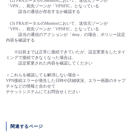
(2) FRAポータルのMonitorにおいて、送信元ゾーンが
■ セットアップガイド
「VPN」、宛先ゾーンが「VPNFIC」となっている
該当の通信が存在するか確認する
パートナー
- データと分析
管理機能
サポート
IoT
故障/メンテナンス履歴
- 新規お申し込み方法
(3) FRAポータルのMonitorにおいて、送信元ゾーンが
販売パートナー向けプログラム
「VPN」、宛先ゾーンが「VPNFIC」となっている
トレーニング/操作動画
- IoT
すべてのメニューを見る
管理機能
モニタリング/監査
メンテナンス予定
該当の通信のアクションが「deny」の場合、ポリシー設定
- 初期設定・確認
内容を確認する
協業パートナー
脱炭素化
- マルチクラウド利用
すべてのメニューを見る
サポート
定期メンテナンス
- ユーザー機能の管理
※以前までは正常に接続できていたが、設定変更をしたタイ
ミングで接続できなくなった場合は、
設定変更された内容を確認してください
- リモートワーク
すべてのメニューを見る
- 登録情報の管理
＜これらを確認しても解消しない場合＞
- ITインフラストラクチャー
VPN接続エラーが発生した日時や詳細状況、エラー画面のキャプ
- APIリファレンス
チャなどの情報と合わせて
チケットシステムにてお問合せください
- その他
■ 基本構築ガイド
- クラウド / サーバー
関連するページ