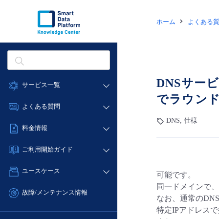
ホーム
よくある
DNSサー
サービス一覧
でラウン
データ利活用
よくある質問
クラウド/サーバー
DNS, 仕様
データ利活用
料金情報
ネットワーク
クラウド/サーバー
料金シミュレーター
IoT
ご利用開始ガイド
ネットワーク
データ利活用
モニタリング/監査
■ 管理機能
IoT
ユースケース
可能です。
クラウド/サーバー
サポート
- 管理機能
モニタリング/監査
同一ドメインで、
- バックアップ
ネットワーク
管理機能
故障/メンテナンス情報
なお、通常のDN
サポート
- セキュリティ・監査
■ セットアップガイド
IoT
すべてのメニューを見る
特定IPアドレス
サービス稼働状況
管理機能
- データと分析
- 新規お申し込み方法