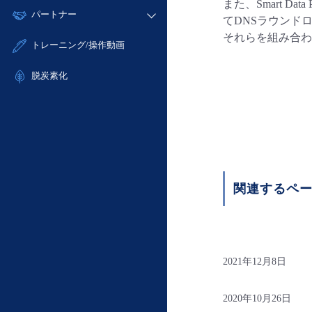
モニタリング/監査
また、Smart 
故障/メンテナンス履歴
すべてのメニューを見る
パートナー
- IoT
- 初期設定・確認
てDNSラウンド
サポート
メンテナンス予定
- マルチクラウド利用
それらを組み合わ
- ユーザー機能の管理
販売パートナー向けプログラム
すべてのメニューを見る
トレーニング/操作動画
定期メンテナンス
- リモートワーク
- 登録情報の管理
協業パートナー
- ITインフラストラクチャー
脱炭素化
- APIリファレンス
- その他
■ 基本構築ガイド
- クラウド / サーバー
- Flexible InterConnect
- Flexible Remote Access
- vUTM2
関連するペ
2021年12月8日
2020年10月26日