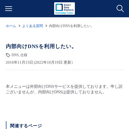
ホーム
よくある質問
内部向けDNSを利用したい。
サービス一覧
データ利活用
内部向けDNSを利用したい。
よくある質問
DNS, 仕様
クラウド/サーバー
データ利活用
料金情報
2016年11月15日 (2022年10月19日:更新）
ネットワーク
クラウド/サーバー
料金シミュレーター
ご利用開始ガイド
本メニューは外部向けDNSサービスを提供しております。申し訳
ございませんが、内部向けDNSは提供しておりません。
■ 管理機能
IoT
ネットワーク
データ利活用
ユースケース
- 管理機能
- バックアップ
モニタリング/監査
IoT
クラウド/サーバー
故障/メンテナンス情報
関連するページ
- セキュリティ・監査
サポート
モニタリング/監査
ネットワーク
サービス稼働状況