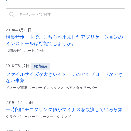
■ セットアップガイド
パートナー
- データと分析
管理機能
サポート
IoT
故障/メンテナンス履歴
- 新規お申し込み方法
販売パートナー向けプログラム
トレーニング/操作動画
2018年8月16日
- IoT
すべてのメニューを見る
管理機能
モニタリング/監査
メンテナンス予定
- 初期設定・確認
構築サポートで、こちらが用意したアプリケーションの
インストールは可能でしょうか。
協業パートナー
脱炭素化
- マルチクラウド利用
すべてのメニューを見る
サポート
定期メンテナンス
お問合せ/サポート, 仕様
- ユーザー機能の管理
- リモートワーク
2018年8月7日
すべてのメニューを見る
解消済み
- 登録情報の管理
ファイルサイズが大きいイメージのアップロードができ
- ITインフラストラクチャー
ない事象
- APIリファレンス
イメージ管理, サーバーインスタンス, ベアメタルサーバー
- その他
2019年12月25日
■ 基本構築ガイド
一時的にモニタリング値がマイナスを観測している事象
クラウド/サーバー リソースモニタリング
- クラウド / サーバー