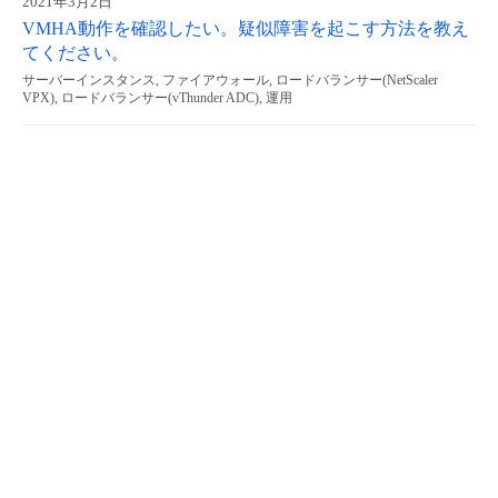
2021年3月2日
VMHA動作を確認したい。疑似障害を起こす方法を教え
- Flexible InterConnect
てください。
サーバーインスタンス, ファイアウォール, ロードバランサー(NetScaler
- Flexible Remote Access
VPX), ロードバランサー(vThunder ADC), 運用
- vUTM2