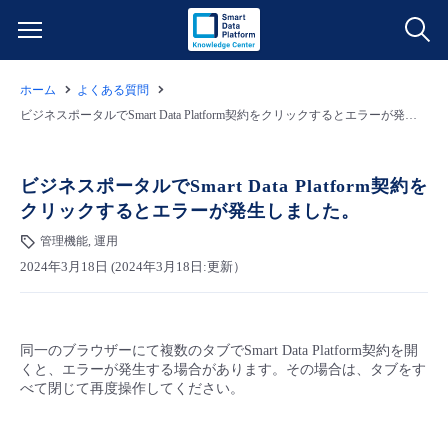
ホーム
よくある質問
サービス一覧
ビジネスポータルでSmart Data Platform契約をクリックするとエラーが発生しました。
データ利活用
よくある質問
ビジネスポータルでSmart Data Platform契約を
クリックするとエラーが発生しました。
クラウド/サーバー
データ利活用
料金情報
管理機能, 運用
2024年3月18日 (2024年3月18日:更新）
ネットワーク
クラウド/サーバー
料金シミュレーター
ご利用開始ガイド
■ 管理機能
IoT
ネットワーク
データ利活用
ユースケース
同一のブラウザーにて複数のタブでSmart Data Platform契約を開
くと、エラーが発生する場合があります。その場合は、タブをす
- 管理機能
- バックアップ
モニタリング/監査
IoT
クラウド/サーバー
べて閉じて再度操作してください。
故障/メンテナンス情報
- セキュリティ・監査
サポート
モニタリング/監査
ネットワーク
サービス稼働状況