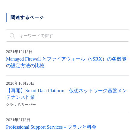
■ セットアップガイド
パートナー
- データと分析
管理機能
サポート
IoT
故障/メンテナンス履歴
関連するページ
- 新規お申し込み方法
販売パートナー向けプログラム
トレーニング/操作動画
- IoT
すべてのメニューを見る
管理機能
モニタリング/監査
メンテナンス予定
- 初期設定・確認
協業パートナー
脱炭素化
- マルチクラウド利用
すべてのメニューを見る
サポート
定期メンテナンス
2021年12月8日
- ユーザー機能の管理
Managed Firewall とファイアウォール（vSRX）の各機能
- リモートワーク
の設定方法の比較
すべてのメニューを見る
- 登録情報の管理
- ITインフラストラクチャー
2020年10月26日
- APIリファレンス
【再開】Smart Data Platform 仮想ネットワーク基盤メン
テナンス作業
- その他
クラウド/サーバー
■ 基本構築ガイド
2021年2月3日
- クラウド / サーバー
Professional Support Services – プランと料金