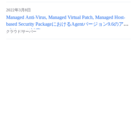
- Flexible InterConnect
2022年3月8日
Managed Anti-Virus, Managed Virtual Patch, Managed Host-
based Security PackageにおけるAgentバージョン9.6のアッ
- Flexible Remote Access
プグレード対応について
クラウド/サーバー
- vUTM2