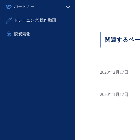
モニタリング/監査
故障/メンテナンス履歴
すべてのメニューを見る
パートナー
- IoT
- 初期設定・確認
サポート
メンテナンス予定
- マルチクラウド利用
- ユーザー機能の管理
販売パートナー向けプログラム
すべてのメニューを見る
トレーニング/操作動画
定期メンテナンス
- リモートワーク
- 登録情報の管理
協業パートナー
- ITインフラストラクチャー
脱炭素化
- APIリファレンス
関連するペ
- その他
■ 基本構築ガイド
- クラウド / サーバー
- Flexible InterConnect
2020年2月17日
- Flexible Remote Access
- vUTM2
2020年1月17日