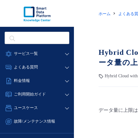
ホーム
よくある
Hybrid 
サービス一覧
ータ量の
データ利活用
よくある質問
クラウド/サーバー
Hybrid Cloud wit
データ利活用
料金情報
ネットワーク
クラウド/サーバー
料金シミュレーター
IoT
ご利用開始ガイド
ネットワーク
データ利活用
モニタリング/監査
■ 管理機能
IoT
ユースケース
データ量に上限は
クラウド/サーバー
サポート
- 管理機能
モニタリング/監査
- バックアップ
ネットワーク
管理機能
故障/メンテナンス情報
サポート
- セキュリティ・監査
■ セットアップガイド
IoT
すべてのメニューを見る
サービス稼働状況
管理機能
- データと分析
- 新規お申し込み方法