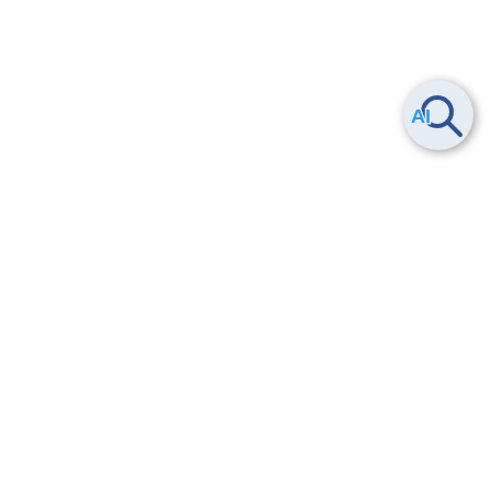
ヘルプ
よくある質問
お問い合わせ
トレーニング/操作動画
法的情報・信頼性
サービス利用規約・SLA