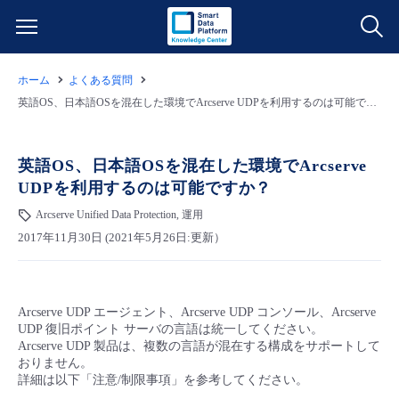
ホーム
よくある質問
サービス一覧
英語OS、日本語OSを混在した環境でArcserve UDPを利用するのは可能ですか？
データ利活用
よくある質問
英語OS、日本語OSを混在した環境でArcserve
UDPを利用するのは可能ですか？
クラウド/サーバー
データ利活用
料金情報
Arcserve Unified Data Protection, 運用
2017年11月30日 (2021年5月26日:更新）
ネットワーク
クラウド/サーバー
料金シミュレーター
ご利用開始ガイド
■ 管理機能
IoT
ネットワーク
データ利活用
ユースケース
Arcserve UDP エージェント、Arcserve UDP コンソール、Arcserve
UDP 復旧ポイント サーバの言語は統一してください。
- 管理機能
- バックアップ
モニタリング/監査
IoT
クラウド/サーバー
Arcserve UDP 製品は、複数の言語が混在する構成をサポートして
故障/メンテナンス情報
おりません。
詳細は以下「注意/制限事項」を参考してください。
- セキュリティ・監査
サポート
モニタリング/監査
ネットワーク
サービス稼働状況