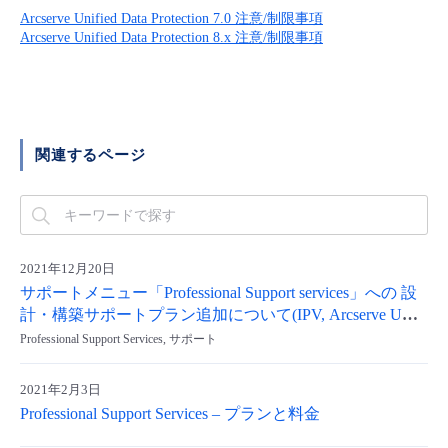
■ セットアップガイド
Arcserve Unified Data Protection 7.0 注意/制限事項
Arcserve Unified Data Protection 8.x 注意/制限事項
パートナー
- データと分析
管理機能
サポート
IoT
故障/メンテナンス履歴
- 新規お申し込み方法
販売パートナー向けプログラム
トレーニング/操作動画
- IoT
すべてのメニューを見る
管理機能
モニタリング/監査
メンテナンス予定
- 初期設定・確認
協業パートナー
関連するページ
脱炭素化
- マルチクラウド利用
すべてのメニューを見る
サポート
定期メンテナンス
- ユーザー機能の管理
- リモートワーク
すべてのメニューを見る
- 登録情報の管理
2021年12月20日
- ITインフラストラクチャー
- APIリファレンス
サポートメニュー「Professional Support services」への 設
計・構築サポートプラン追加について(IPV, Arcserve UDP
- その他
)
Professional Support Services, サポート
■ 基本構築ガイド
2021年2月3日
Professional Support Services – プランと料金
- クラウド / サーバー