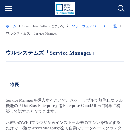
ホーム
Smart Data Platformについて
ソフトウェアパートナー一覧
サービス一覧
ウルシステムズ「Service Manager」
データ利活用
よくある質問
ウルシステムズ「Service Manager」
クラウド/サーバー
データ利活用
料金情報
ネットワーク
クラウド/サーバー
料金シミュレーター
ご利用開始ガイド
特長
■ 管理機能
IoT
ネットワーク
データ利活用
ユースケース
Service Managerを導入することで、スケーラブルで無停止なフル
機能の「DataStax Enterprise」をEnterprise Cloud2.0上に簡単に構
- 管理機能
築して試すことができます。
- バックアップ
モニタリング/監査
IoT
クラウド/サーバー
故障/メンテナンス情報
お使いのWEBブラウザからインストール先のマシンを指定する
- セキュリティ・監査
だけで、後はServiceManagerが全て自動でデータベースクラスタ
サポート
モニタリング/監査
ネットワーク
サービス稼働状況