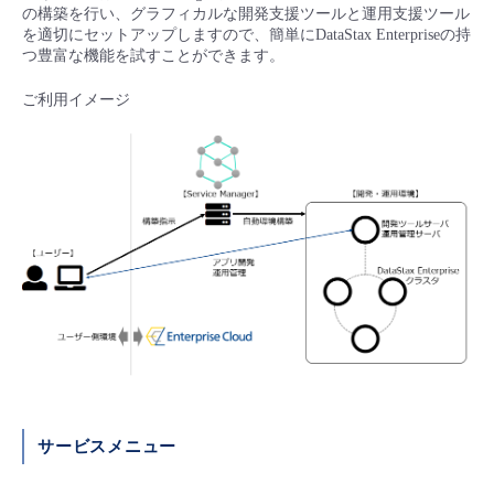
■ セットアップガイド
の構築を行い、グラフィカルな開発支援ツールと運用支援ツール
を適切にセットアップしますので、簡単にDataStax Enterpriseの持
パートナー
- データと分析
つ豊富な機能を試すことができます。
管理機能
サポート
IoT
故障/メンテナンス履歴
- 新規お申し込み方法
ご利用イメージ
販売パートナー向けプログラム
トレーニング/操作動画
- IoT
すべてのメニューを見る
管理機能
モニタリング/監査
メンテナンス予定
- 初期設定・確認
協業パートナー
脱炭素化
- マルチクラウド利用
すべてのメニューを見る
サポート
定期メンテナンス
- ユーザー機能の管理
- リモートワーク
すべてのメニューを見る
- 登録情報の管理
- ITインフラストラクチャー
- APIリファレンス
- その他
■ 基本構築ガイド
サービスメニュー
- クラウド / サーバー