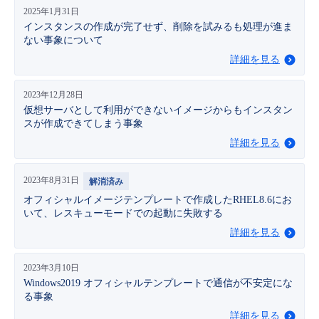
2025年1月31日
- Flexible InterConnect
インスタンスの作成が完了せず、削除を試みるも処理が進ま
ない事象について
- Flexible Remote Access
詳細を見る
2023年12月28日
- vUTM2
仮想サーバとして利用ができないイメージからもインスタン
スが作成できてしまう事象
詳細を見る
2023年8月31日
解消済み
オフィシャルイメージテンプレートで作成したRHEL8.6にお
いて、レスキューモードでの起動に失敗する
詳細を見る
2023年3月10日
Windows2019 オフィシャルテンプレートで通信が不安定にな
る事象
詳細を見る