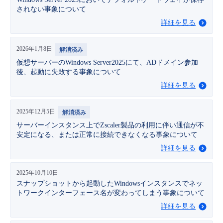
■ セットアップガイド
されない事象について
パートナー
詳細を見る
- データと分析
管理機能
サポート
IoT
故障/メンテナンス履歴
- 新規お申し込み方法
販売パートナー向けプログラム
2026年1月8日
解消済み
トレーニング/操作動画
- IoT
すべてのメニューを見る
管理機能
モニタリング/監査
メンテナンス予定
- 初期設定・確認
仮想サーバーのWindows Server2025にて、ADドメイン参加
後、起動に失敗する事象について
協業パートナー
脱炭素化
- マルチクラウド利用
すべてのメニューを見る
サポート
定期メンテナンス
詳細を見る
- ユーザー機能の管理
- リモートワーク
2025年12月5日
解消済み
すべてのメニューを見る
- 登録情報の管理
サーバーインスタンス上でZscaler製品の利用に伴い通信が不
安定になる、または正常に接続できなくなる事象について
- ITインフラストラクチャー
- APIリファレンス
詳細を見る
- その他
2025年10月10日
■ 基本構築ガイド
スナップショットから起動したWindowsインスタンスでネッ
トワークインターフェース名が変わってしまう事象について
詳細を見る
- クラウド / サーバー