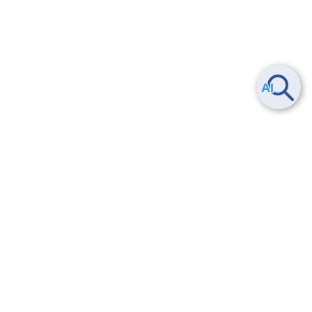
Smart Data Platform につい
ヘルプ
て
よくある質問
特長
お問い合わせ
サービス一覧
トレーニング/操作動画
ユースケース
導入事例
法的情報・信頼性
料金情報