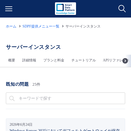
ホーム
SDPF提供メニュー一覧
サーバーインスタンス
サービス一覧
データ利活用
サーバーインスタンス
よくある質問
概要
詳細情報
プランと料金
チュートリアル
APIリファレンス
クラウド/サーバー
データ利活用
料金情報
ネットワーク
クラウド/サーバー
料金シミュレーター
ご利用開始ガイド
既知の問題
25件
■ 管理機能
IoT
ネットワーク
データ利活用
ユースケース
- 管理機能
- バックアップ
モニタリング/監査
IoT
クラウド/サーバー
故障/メンテナンス情報
2026年6月24日
- セキュリティ・監査
サポート
モニタリング/監査
ネットワーク
サービス稼働状況
Windows Server 2025においてデフォルトゲートウェイが保存