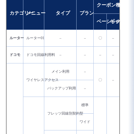
■ セットアップガイド
クーポン種別
カテゴリー
メニュー
タイプ
プラン
パートナー
- データと分析
管理機能
サポート
IoT
故障/メンテナンス履歴
- 新規お申し込み方法
ベーシック
ギャランテ
販売パートナー向けプログラム
トレーニング/操作動画
- IoT
すべてのメニューを見る
管理機能
モニタリング/監査
メンテナンス予定
- 初期設定・確認
ルーター
ルーター01
–
–
〇
–
協業パートナー
脱炭素化
- マルチクラウド利用
すべてのメニューを見る
サポート
定期メンテナンス
- ユーザー機能の管理
ドコモ
ドコモ回線利用料
–
–
–
–
- リモートワーク
すべてのメニューを見る
- 登録情報の管理
メイン利用
–
ワイヤレスアクセス
〇
–
- ITインフラストラクチャー
- APIリファレンス
バックアップ利用
–
- その他
標準
■ 基本構築ガイド
フレッツ回線別契約型
ワイド
- クラウド / サーバー