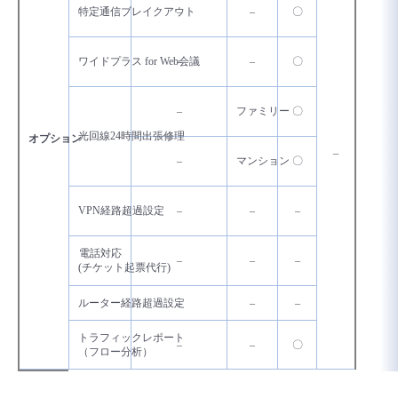
特定通信ブレイクアウト
–
–
〇
ワイドプラス for Web会議
–
–
〇
–
ファミリー
〇
光回線24時間出張修理
オプション
–
–
マンション
〇
VPN経路超過設定
–
–
–
電話対応
–
–
–
(チケット起票代行)
ルーター経路超過設定
–
–
–
トラフィックレポート
–
–
〇
（フロー分析）