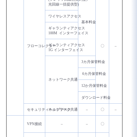
光回線一括提供型)
ワイヤレスアクセス
基本料金
ギャランティアクセス
100M インターフェイス
ギャランティアクセス
フローコレクター
〇
–
1G インターフェイス
3カ月保管料金
6カ月保管料金
ネットワーク共通
12か月保管料金
ダウンロード料金
セキュリティヘルプデスク
ネットワーク共通
–
〇
–
VPN接続
–
–
〇