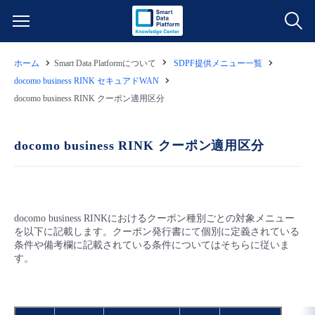
ホーム
Smart Data Platformについて
SDPF提供メニュー一覧
サービス一覧
docomo business RINK セキュアドWAN
docomo business RINK クーポン適用区分
データ利活用
よくある質問
docomo business RINK クーポン適用区分
クラウド/サーバー
データ利活用
料金情報
ネットワーク
クラウド/サーバー
料金シミュレーター
ご利用開始ガイド
docomo business RINKにおけるクーポン種別ごとの対象メニュー
■ 管理機能
IoT
ネットワーク
データ利活用
を以下に記載します。クーポン発行書にて個別に定義されている
ユースケース
条件や備考欄に記載されている条件についてはそちらに従いま
す。
- 管理機能
- バックアップ
モニタリング/監査
IoT
クラウド/サーバー
故障/メンテナンス情報
- セキュリティ・監査
サポート
モニタリング/監査
ネットワーク
サービス稼働状況