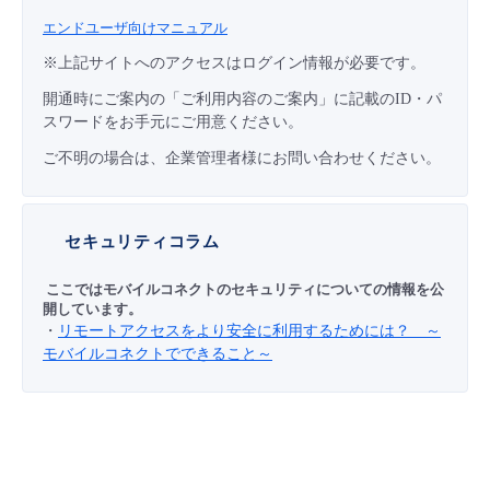
■ セットアップガイド
エンドユーザ向けマニュアル
パートナー
- データと分析
管理機能
サポート
IoT
故障/メンテナンス履歴
※上記サイトへのアクセスはログイン情報が必要です。
- 新規お申し込み方法
開通時にご案内の「ご利用内容のご案内」に記載のID・パ
販売パートナー向けプログラム
トレーニング/操作動画
- IoT
すべてのメニューを見る
管理機能
モニタリング/監査
メンテナンス予定
スワードをお手元にご用意ください。
- 初期設定・確認
ご不明の場合は、企業管理者様にお問い合わせください。
協業パートナー
脱炭素化
- マルチクラウド利用
すべてのメニューを見る
サポート
定期メンテナンス
- ユーザー機能の管理
- リモートワーク
セキュリティコラム
すべてのメニューを見る
- 登録情報の管理
ここではモバイルコネクトのセキュリティについての情報を公
- ITインフラストラクチャー
開しています。
- APIリファレンス
・
リモートアクセスをより安全に利用するためには？ ～
モバイルコネクトでできること～
- その他
■ 基本構築ガイド
- クラウド / サーバー