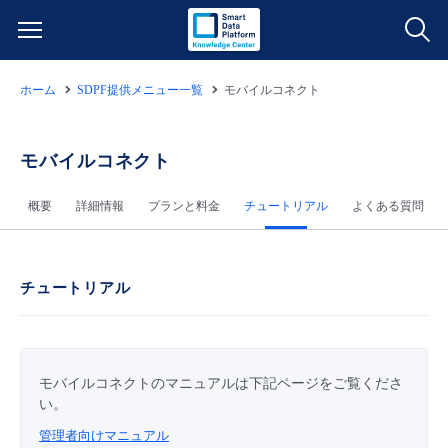
ホーム
SDPF提供メニュー一覧
モバイルコネクト
サービス一覧
データ利活用
モバイルコネクト
よくある質問
概要
詳細情報
プランと料金
チュートリアル
よくある質問
クラウド/サーバー
データ利活用
料金情報
ネットワーク
クラウド/サーバー
料金シミュレーター
ご利用開始ガイド
チュートリアル
■ 管理機能
IoT
ネットワーク
データ利活用
ユースケース
- 管理機能
モバイルコネクトのマニュアルは下記ページをご覧くださ
- バックアップ
モニタリング/監査
IoT
クラウド/サーバー
故障/メンテナンス情報
い。
管理者向けマニュアル
- セキュリティ・監査
サポート
モニタリング/監査
ネットワーク
サービス稼働状況