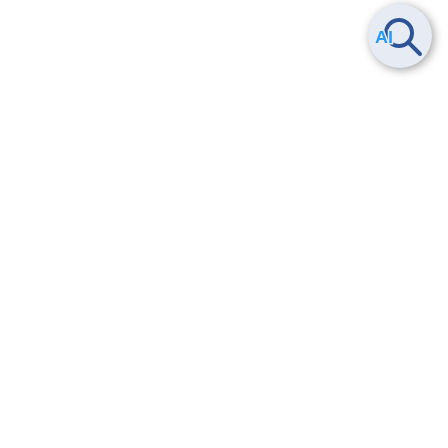
Smart Data Platform につい
ヘルプ
て
よくある質問
特長
お問い合わせ
サービス一覧
トレーニング/操作動画
ユースケース
導入事例
法的情報・信頼性
料金情報
サービス利用規約・SLA
お知らせ
セキュリティ&コンプライア
ンス
パートナー