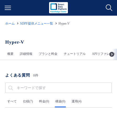
ホーム
SDPF提供メニュー一覧
Hyper-V
サービス一覧
データ利活用
Hyper-V
よくある質問
概要
詳細情報
プランと料金
チュートリアル
APIリファレンス
クラウド/サーバー
データ利活用
料金情報
ネットワーク
クラウド/サーバー
料金シミュレーター
ご利用開始ガイド
よくある質問
0件
■ 管理機能
IoT
ネットワーク
データ利活用
ユースケース
- 管理機能
- バックアップ
モニタリング/監査
IoT
クラウド/サーバー
すべて
仕様(7)
料金(0)
構築(0)
運用(4)
故障/メンテナンス情報
- セキュリティ・監査
サポート
モニタリング/監査
ネットワーク
サービス稼働状況