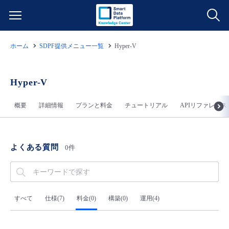
ホーム
SDPF提供メニュー一覧
Hyper-V
サービス一覧
データ利活用
Hyper-V
よくある質問
概要
詳細情報
プランと料金
チュートリアル
APIリファレンス
クラウド/サーバー
データ利活用
料金情報
ネットワーク
クラウド/サーバー
料金シミュレーター
ご利用開始ガイド
よくある質問
0件
■ 管理機能
IoT
ネットワーク
データ利活用
ユースケース
- 管理機能
- バックアップ
モニタリング/監査
IoT
クラウド/サーバー
すべて
仕様(7)
料金(0)
構築(0)
運用(4)
故障/メンテナンス情報
- セキュリティ・監査
サポート
モニタリング/監査
ネットワーク
サービス稼働状況