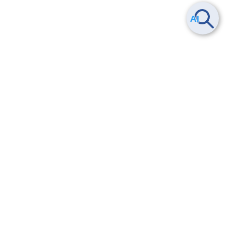
Smart Data Platform につい
ヘルプ
て
よくある質問
特長
お問い合わせ
サービス一覧
トレーニング/操作動画
ユースケース
導入事例
法的情報・信頼性
料金情報
サービス利用規約・SLA
お知らせ
セキュリティ&コンプライア
ンス
パートナー