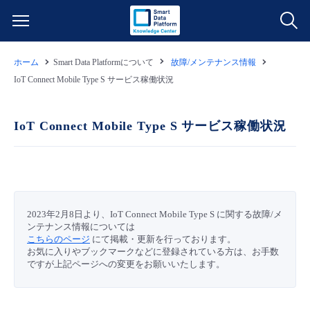
ホーム
Smart Data Platformについて
故障/メンテナンス情報
サービス一覧
IoT Connect Mobile Type S サービス稼働状況
データ利活用
よくある質問
IoT Connect Mobile Type S サービス稼働状況
クラウド/サーバー
データ利活用
料金情報
ネットワーク
クラウド/サーバー
料金シミュレーター
ご利用開始ガイド
2023年2月8日より、IoT Connect Mobile Type S に関する故障/メ
■ 管理機能
IoT
ネットワーク
データ利活用
ンテナンス情報については
ユースケース
こちらのページ
にて掲載・更新を行っております。
お気に入りやブックマークなどに登録されている方は、お手数
ですが上記ページへの変更をお願いいたします。
- 管理機能
- バックアップ
モニタリング/監査
IoT
クラウド/サーバー
故障/メンテナンス情報
- セキュリティ・監査
サポート
モニタリング/監査
ネットワーク
サービス稼働状況