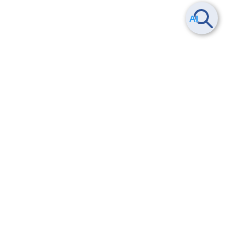
Smart Data Platform につい
ヘルプ
て
よくある質問
特長
お問い合わせ
サービス一覧
トレーニング/操作動画
ユースケース
導入事例
法的情報・信頼性
料金情報
サービス利用規約・SLA
お知らせ
セキュリティ&コンプライア
ンス
パートナー