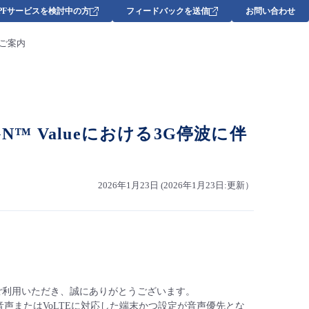
DPFサービスを検討中の方
フィードバックを送信
お問い合わせ
するご案内
ess SIGN™ Valueにおける3G停波に伴
2026年1月23日 (2026年1月23日:更新）
下、当該サービス)をご利用いただき、誠にありがとうございます。
音声またはVoLTEに対応した端末かつ設定が音声優先とな