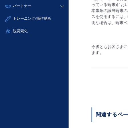
モニタリング/監査
故障/メンテナンス履歴
っている端末)にお
すべてのメニューを見る
パートナー
- IoT
- 初期設定・確認
サポート
本事象の該当端末の
メンテナンス予定
- マルチクラウド利用
- ユーザー機能の管理
販売パートナー向けプログラム
スを使用するには、端末
すべてのメニューを見る
トレーニング/操作動画
定期メンテナンス
- リモートワーク
明な場合は、端末ベ
- 登録情報の管理
協業パートナー
- ITインフラストラクチャー
脱炭素化
- APIリファレンス
- その他
■ 基本構築ガイド
今後ともお客さまに
- クラウド / サーバー
ます。
- Flexible InterConnect
- Flexible Remote Access
- vUTM2
関連するペ