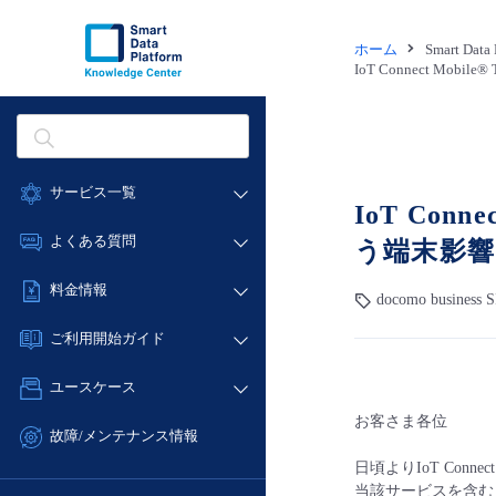
ホーム
Smart Dat
IoT Connect Mob
サービス一覧
IoT Conn
データ利活用
よくある質問
う端末影
クラウド/サーバー
データ利活用
料金情報
docomo business S
ネットワーク
クラウド/サーバー
料金シミュレーター
IoT
ご利用開始ガイド
ネットワーク
データ利活用
モニタリング/監査
■ 管理機能
IoT
ユースケース
クラウド/サーバー
サポート
- 管理機能
モニタリング/監査
お客さま各位
- バックアップ
ネットワーク
管理機能
故障/メンテナンス情報
サポート
- セキュリティ・監査
■ セットアップガイド
IoT
すべてのメニューを見る
日頃よりIoT Conne
サービス稼働状況
管理機能
- データと分析
当該サービスを含む
- 新規お申し込み方法