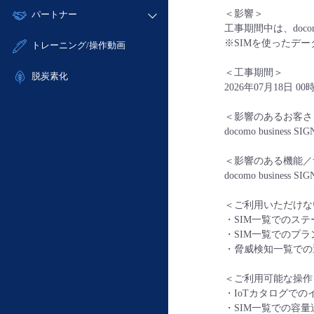
モニタリング/監査
故障/メンテナンス履歴
すべてのメニューを見る
＜影響＞
パートナー
- IoT
- 初期設定・確認
サポート
工事期間中は、doco
メンテナンス予定
- マルチクラウド利用
- ユーザー機能の管理
販売パートナー向けプログラム
すべてのメニューを見る
※SIMを使ったデ
トレーニング/操作動画
定期メンテナンス
- リモートワーク
- 登録情報の管理
協業パートナー
＜工事期間＞
- ITインフラストラクチャー
脱炭素化
- APIリファレンス
2026年07月18日 00
- その他
■ 基本構築ガイド
＜影響のあるお客さ
- クラウド / サーバー
docomo busin
- Flexible InterConnect
＜影響のある機能／
- Flexible Remote Access
docomo business SI
- vUTM2
＜ご利用いただけな
・SIM一覧でのス
・SIM一覧でのプラ
・脅威検知一覧での
＜ご利用可能な操作
・IoTカタログでの
・SIM一覧での容量