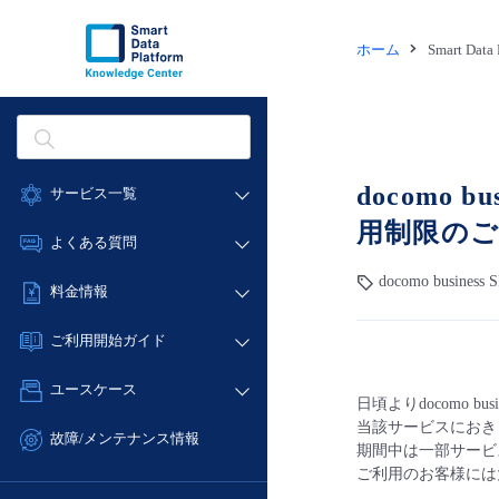
ホーム
Smart Dat
docomo
サービス一覧
用制限のご
データ利活用
よくある質問
クラウド/サーバー
docomo business 
データ利活用
料金情報
ネットワーク
クラウド/サーバー
料金シミュレーター
IoT
ご利用開始ガイド
ネットワーク
データ利活用
モニタリング/監査
■ 管理機能
IoT
ユースケース
クラウド/サーバー
サポート
日頃よりdocomo b
- 管理機能
モニタリング/監査
当該サービスにおき
- バックアップ
ネットワーク
管理機能
故障/メンテナンス情報
期間中は一部サービ
サポート
- セキュリティ・監査
■ セットアップガイド
IoT
すべてのメニューを見る
ご利用のお客様には
サービス稼働状況
管理機能
- データと分析
- 新規お申し込み方法