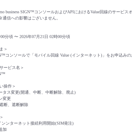
mo business SIGN™コンソールおよびAPIにおけるValue回線
ータ通信への影響はございません。
時00分頃 〜 2026年07月21日 02時00分頃
ま＞
ess SIGN™コンソールで「モバイル回線 Value (インターネット)」をお申込
サービス名＞
GN™
い操作＞
テータス変更(開通、中断、中断解除、廃止)
ン変更
遮断、遮断解除
＞
インンターネット接続利用開始(SIM発注)
追加