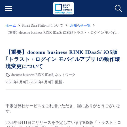
ホーム
Smart Data Platformについて
お知らせ一覧
サービス一覧
【重要】docomo business RINK IDaaS/ iOS版｢トラスト・ログイン モバイルアプリ｣の動作環境変更について
データ利活用
よくある質問
【重要】docomo business RINK IDaaS/ iOS版
｢トラスト・ログイン モバイルアプリ｣の動作環
クラウド/サーバー
データ利活用
料金情報
境変更について
docomo business RINK IDaaS, ネットワーク
ネットワーク
クラウド/サーバー
料金シミュレーター
ご利用開始ガイド
2026年6月8日 (2026年6月8日:更新）
■ 管理機能
IoT
ネットワーク
データ利活用
ユースケース
平素は弊社サービスをご利用いただき、誠にありがとうございま
- 管理機能
- バックアップ
モニタリング/監査
IoT
クラウド/サーバー
故障/メンテナンス情報
す。
2026年6月11日にリリースを予定していますiOS版「トラスト・ロ
- セキュリティ・監査
サポート
モニタリング/監査
ネットワーク
サービス稼働状況