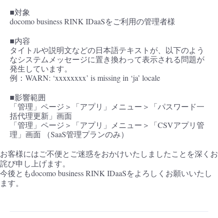
■ セットアップガイド
■対象
docomo business RINK IDaaSをご利用の管理者様
パートナー
- データと分析
管理機能
サポート
IoT
故障/メンテナンス履歴
- 新規お申し込み方法
■内容
販売パートナー向けプログラム
タイトルや説明文などの日本語テキストが、以下のよう
トレーニング/操作動画
- IoT
すべてのメニューを見る
管理機能
モニタリング/監査
メンテナンス予定
なシステムメッセージに置き換わって表示される問題が
- 初期設定・確認
発生しています。
協業パートナー
例：WARN: ‘xxxxxxxx’ is missing in ‘ja’ locale
脱炭素化
- マルチクラウド利用
すべてのメニューを見る
サポート
定期メンテナンス
- ユーザー機能の管理
■影響範囲
「管理」ページ＞「アプリ」メニュー＞「パスワード一
- リモートワーク
すべてのメニューを見る
- 登録情報の管理
括代理更新」画面
「管理」ページ＞「アプリ」メニュー＞「CSVアプリ管
- ITインフラストラクチャー
理」画面 （SaaS管理プランのみ）
- APIリファレンス
お客様にはご不便とご迷惑をおかけいたしましたことを深くお
- その他
詫び申し上げます。
今後ともdocomo business RINK IDaaSをよろしくお願いいたし
■ 基本構築ガイド
ます。
- クラウド / サーバー