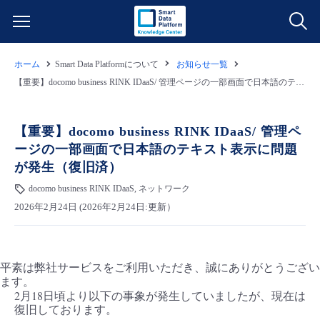
ホーム
Smart Data Platformについて
お知らせ一覧
サービス一覧
【重要】docomo business RINK IDaaS/ 管理ページの一部画面で日本語のテキスト表示に問題が発生（復旧済）
データ利活用
よくある質問
【重要】docomo business RINK IDaaS/ 管理ペ
ージの一部画面で日本語のテキスト表示に問題
クラウド/サーバー
データ利活用
料金情報
が発生（復旧済）
docomo business RINK IDaaS, ネットワーク
ネットワーク
クラウド/サーバー
料金シミュレーター
ご利用開始ガイド
2026年2月24日 (2026年2月24日:更新）
■ 管理機能
IoT
ネットワーク
データ利活用
ユースケース
平素は弊社サービスをご利用いただき、誠にありがとうござい
- 管理機能
- バックアップ
モニタリング/監査
IoT
クラウド/サーバー
故障/メンテナンス情報
ます。
2月18日頃より以下の事象が発生していましたが、現在は
復旧しております。
- セキュリティ・監査
サポート
モニタリング/監査
ネットワーク
サービス稼働状況