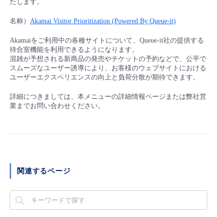
たします。
■ セットアップガイド
パートナー
名称）
Akamai Visitor Prioritization (Powered By Queue-it)
- データと分析
管理機能
サポート
IoT
故障/メンテナンス履歴
- 新規お申し込み方法
Akamaiをご利用中の各種サイトについて、Queue-it社の提供する
販売パートナー向けプログラム
トレーニング/操作動画
待合室機能を利用できるようになります。
- IoT
すべてのメニューを見る
管理機能
モニタリング/監査
メンテナンス予定
- 初期設定・確認
混雑が予想される新商品の発売やチケットの予約などで、公平で
スムーズなユーザー誘導により、お客様のウェブサイトにおける
協業パートナー
脱炭素化
ユーザーエクスペリエンスの向上と負荷分散が期待できます。
- マルチクラウド利用
すべてのメニューを見る
サポート
定期メンテナンス
- ユーザー機能の管理
詳細につきましては、本メニューの詳細情報ページまたは弊社営
- リモートワーク
業までお問い合わせください。
すべてのメニューを見る
- 登録情報の管理
- ITインフラストラクチャー
- APIリファレンス
- その他
関連するページ
■ 基本構築ガイド
- クラウド / サーバー