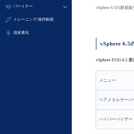
モニタリング/監査
故障/メンテナンス履歴
すべてのメニューを見る
パートナー
- IoT
- 初期設定・確認
vSphere 6.5の
サポート
メンテナンス予定
- マルチクラウド利用
- ユーザー機能の管理
販売パートナー向けプログラム
すべてのメニューを見る
トレーニング/操作動画
定期メンテナンス
- リモートワーク
- 登録情報の管理
協業パートナー
- ITインフラストラクチャー
脱炭素化
- APIリファレンス
- その他
vSphere
■ 基本構築ガイド
- クラウド / サーバー
vSphere ESXi
- Flexible InterConnect
- Flexible Remote Access
- vUTM2
メニュー
ベアメタルサーバ
ハイパーバイザー