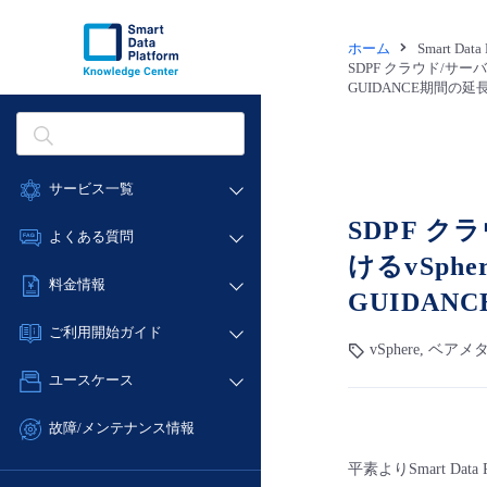
ホーム
Smart Dat
SDPF クラウド/サー
GUIDANCE期間の延
サービス一覧
SDPF 
データ利活用
よくある質問
けるvSphe
クラウド/サーバー
データ利活用
料金情報
ネットワーク
GUIDAN
クラウド/サーバー
料金シミュレーター
IoT
ご利用開始ガイド
ネットワーク
vSphere, ベ
データ利活用
モニタリング/監査
■ 管理機能
IoT
ユースケース
クラウド/サーバー
サポート
- 管理機能
モニタリング/監査
- バックアップ
ネットワーク
管理機能
故障/メンテナンス情報
サポート
- セキュリティ・監査
■ セットアップガイド
IoT
すべてのメニューを見る
サービス稼働状況
平素よりSmart Da
管理機能
- データと分析
- 新規お申し込み方法