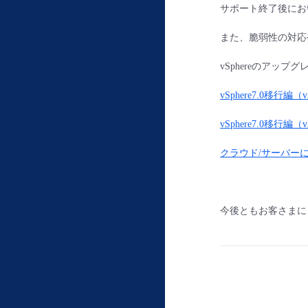
サポート終了後にお
また、脆弱性の対応
vSphereのアッ
vSphere7.0移行編（v2 
vSphere7.0移行編（v2 
クラウド/サーバーに
今後ともお客さまに