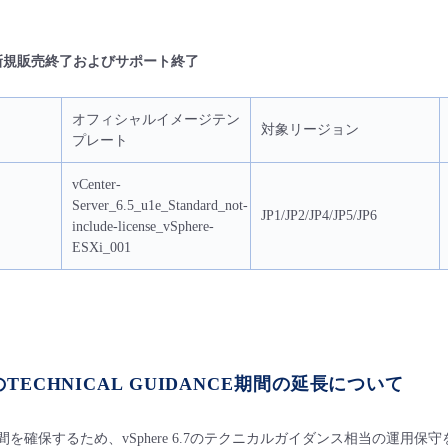
r 6.5 新規販売終了およびサポート終了
オフィシャルイメージテン
対象リージョン
プレート
vCenter-
Server_6.5_u1e_Standard_not-
JP1/JP2/JP4/JP5/JP6
include-license_vSphere-
ESXi_001
6.7のTECHNICAL GUIDANCE期間の延長について
移行期間を確保するため、
vSphere 6.7
の
テクニカルガイダンス相当の運用保守