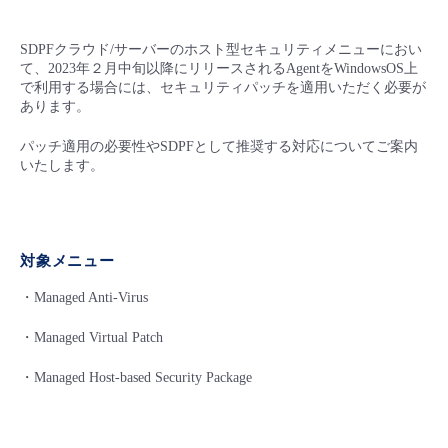
■ セットアップガイド
パートナー
- データと分析
SDPFクラウド/サーバーのホスト型セキュリティメニューにおい
管理機能
サポート
IoT
故障/メンテナンス履歴
- 新規お申し込み方法
て、2023年２月中旬以降にリリースされるAgentをWindowsOS上
で利用する場合には、セキュリティパッチを適用いただく必要が
販売パートナー向けプログラム
トレーニング/操作動画
- IoT
あります。
すべてのメニューを見る
管理機能
モニタリング/監査
メンテナンス予定
- 初期設定・確認
パッチ適用の必要性やSDPFとして推奨する対応についてご案内
協業パートナー
脱炭素化
- マルチクラウド利用
いたします。
すべてのメニューを見る
サポート
定期メンテナンス
- ユーザー機能の管理
- リモートワーク
すべてのメニューを見る
- 登録情報の管理
対象メニュー
- ITインフラストラクチャー
- APIリファレンス
・Managed Anti-Virus
- その他
・Managed Virtual Patch
■ 基本構築ガイド
・Managed Host-based Security Package
- クラウド / サーバー