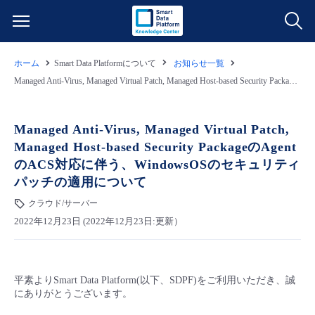
ホーム
Smart Data Platformについて
お知らせ一覧
サービス一覧
Managed Anti-Virus, Managed Virtual Patch, Managed Host-based Security PackageのAgentのACS対応に伴う、WindowsOSのセキュリティパッチの適用について
データ利活用
よくある質問
Managed Anti-Virus, Managed Virtual Patch,
Managed Host-based Security PackageのAgent
クラウド/サーバー
データ利活用
料金情報
のACS対応に伴う、WindowsOSのセキュリティ
パッチの適用について
ネットワーク
クラウド/サーバー
料金シミュレーター
ご利用開始ガイド
クラウド/サーバー
2022年12月23日 (2022年12月23日:更新）
■ 管理機能
IoT
ネットワーク
データ利活用
ユースケース
- 管理機能
- バックアップ
モニタリング/監査
IoT
クラウド/サーバー
故障/メンテナンス情報
平素よりSmart Data Platform(以下、SDPF)をご利用いただき、誠
にありがとうございます。
- セキュリティ・監査
サポート
モニタリング/監査
ネットワーク
サービス稼働状況