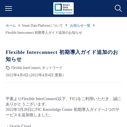
ホーム
Smart Data Platformについて
お知らせ一覧
サービス一覧
Flexible Interconnect 初期導入ガイド追加のお知らせ
データ利活用
よくある質問
Flexible Interconnect 初期導入ガイド追加のお
知らせ
クラウド/サーバー
データ利活用
料金情報
Flexible InterConnect, ネットワーク
2022年4月4日 (2022年4月4日:更新）
ネットワーク
クラウド/サーバー
料金シミュレーター
ご利用開始ガイド
■ 管理機能
IoT
ネットワーク
データ利活用
ユースケース
平素よりFlexible InterConnect(以下、FIC)をご利用いただき、誠に
ありがとうございます。
- 管理機能
- バックアップ
モニタリング/監査
IoT
クラウド/サーバー
2022年3月28日にFIC Knowledge Center 初期導入ガイドへ1つのサ
故障/メンテナンス情報
ービスを追加致しました。
- セキュリティ・監査
サポート
モニタリング/監査
ネットワーク
サービス稼働状況
・Oracle Cloud