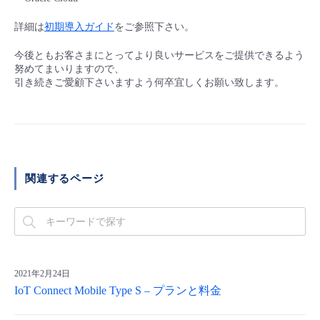
■ セットアップガイド
詳細は
初期導入ガイド
をご参照下さい。
パートナー
- データと分析
管理機能
サポート
IoT
故障/メンテナンス履歴
- 新規お申し込み方法
今後ともお客さまにとってより良いサービスをご提供できるよう
販売パートナー向けプログラム
努めてまいりますので、
トレーニング/操作動画
- IoT
すべてのメニューを見る
管理機能
モニタリング/監査
メンテナンス予定
引き続きご愛顧下さいますよう何卒宜しくお願い致します。
- 初期設定・確認
協業パートナー
脱炭素化
- マルチクラウド利用
すべてのメニューを見る
サポート
定期メンテナンス
- ユーザー機能の管理
- リモートワーク
すべてのメニューを見る
- 登録情報の管理
関連するページ
- ITインフラストラクチャー
- APIリファレンス
- その他
■ 基本構築ガイド
2021年2月24日
IoT Connect Mobile Type S – プランと料金
- クラウド / サーバー