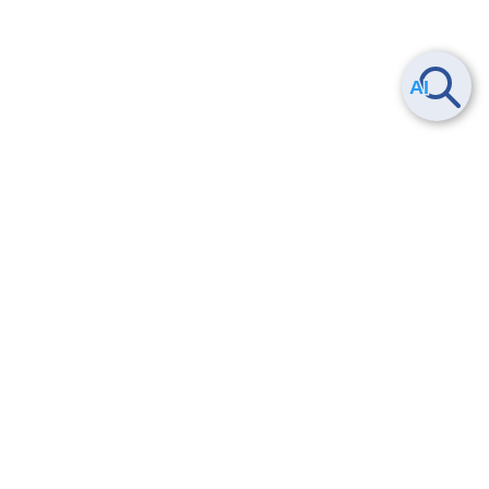
Smart Data Platform につい
ヘルプ
て
よくある質問
特長
お問い合わせ
サービス一覧
トレーニング/操作動画
ユースケース
導入事例
法的情報・信頼性
料金情報
サービス利用規約・SLA
お知らせ
セキュリティ&コンプライア