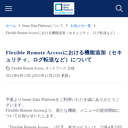
ホーム
Smart Data Platformについて
お知らせ一覧
サービス一覧
Flexible Remote Accessにおける機能追加（セキュリティ、ログ転送など）について
データ利活用
よくある質問
Flexible Remote Accessにおける機能追加（セキ
ュリティ、ログ転送など）について
クラウド/サーバー
データ利活用
料金情報
Flexible Remote Access, ネットワーク, 仕様
2021年8月13日 (2021年12月21日:更新）
ネットワーク
クラウド/サーバー
料金シミュレーター
ご利用開始ガイド
■ 管理機能
IoT
ネットワーク
データ利活用
ユースケース
平素よりSmart Data Platformをご利用いただき誠にありがとうご
ざいます。
- 管理機能
- バックアップ
モニタリング/監査
IoT
クラウド/サーバー
Flexible Remote Accessより、新たな機能、メニューの提供開始に
故障/メンテナンス情報
ついてお知らせいたします。
- セキュリティ・監査
サポート
モニタリング/監査
ネットワーク
サービス稼働状況
「Flexible Remote Access」（以下、本サービス）は、21年4月23日