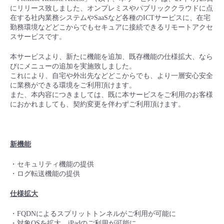
■ セットアップガイド
にリリース致しました、オンプレミスやパブリッククラウドに点
在する社内業務システムやSaaSなど各種のICTサービスに、在宅
パートナー
- データと分析
管理機能
サポート
IoT
故障/メンテナンス履歴
勤務環境などどこからでもセキュアに接続できるリモートアクセ
- 新規お申し込み方法
スサービスです。
販売パートナー向けプログラム
トレーニング/操作動画
- IoT
すべてのメニューを見る
管理機能
モニタリング/監査
メンテナンス予定
本サービスより、新たに機能を追加、既存機能の仕様拡大、なら
- 初期設定・確認
びにメニューの追加を実施致しました。
これにより、自宅や外出先などどこからでも、より一層安心安全
協業パートナー
脱炭素化
- マルチクラウド利用
すべてのメニューを見る
サポート
定期メンテナンス
に業務ができる環境をご利用頂けます。
- ユーザー機能の管理
また、本内容につきましては、既に本サービスをご利用のお客様
におかれましても、契約変更を伴わずご利用頂けます。
- リモートワーク
すべてのメニューを見る
- 登録情報の管理
- ITインフラストラクチャー
- APIリファレンス
新機能
- その他
・セキュリティ機能の提供
・ログ転送機能の提供
■ 基本構築ガイド
仕様拡大
- クラウド / サーバー
・FQDNによるスプリットトンネルがご利用が可能に
・対象OSを拡大、iPadのご利用が可能に