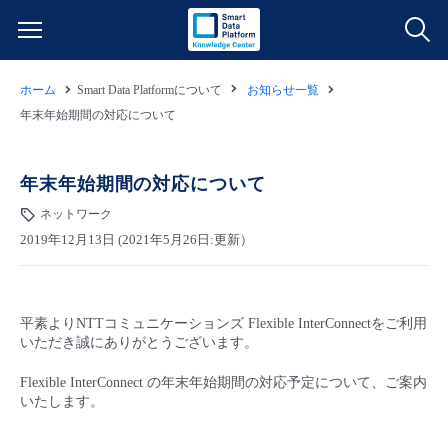
ホーム
Smart Data Platformについて
お知らせ一覧
サービス一覧
年末年始期間の対応について
データ利活用
よくある質問
年末年始期間の対応について
クラウド/サーバー
データ利活用
ネットワーク
料金情報
2019年12月13日 (2021年5月26日:更新）
ネットワーク
クラウド/サーバー
料金シミュレーター
ご利用開始ガイド
平素よりNTTコミュニケーションズ Flexible InterConnectをご利用
■ 管理機能
IoT
ネットワーク
データ利活用
ユースケース
いただき誠にありがとうございます。
- 管理機能
Flexible InterConnect の年末年始期間の対応予定について、ご案内
- バックアップ
モニタリング/監査
IoT
クラウド/サーバー
故障/メンテナンス情報
いたします。
- セキュリティ・監査
サポート
モニタリング/監査
ネットワーク
サービス稼働状況