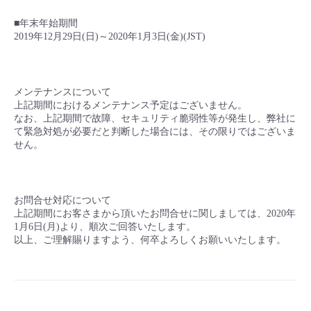
■ セットアップガイド
■年末年始期間
パートナー
- データと分析
管理機能
サポート
IoT
故障/メンテナンス履歴
2019年12月29日(日)～2020年1月3日(金)(JST)
- 新規お申し込み方法
販売パートナー向けプログラム
トレーニング/操作動画
- IoT
すべてのメニューを見る
管理機能
モニタリング/監査
メンテナンス予定
- 初期設定・確認
メンテナンスについて
上記期間におけるメンテナンス予定はございません。
協業パートナー
脱炭素化
- マルチクラウド利用
すべてのメニューを見る
サポート
定期メンテナンス
なお、上記期間で故障、セキュリティ脆弱性等が発生し、弊社に
- ユーザー機能の管理
て緊急対処が必要だと判断した場合には、その限りではございま
せん。
- リモートワーク
すべてのメニューを見る
- 登録情報の管理
- ITインフラストラクチャー
- APIリファレンス
お問合せ対応について
上記期間にお客さまから頂いたお問合せに関しましては、2020年
1月6日(月)より、順次ご回答いたします。
- その他
以上、ご理解賜りますよう、何卒よろしくお願いいたします。
■ 基本構築ガイド
- クラウド / サーバー